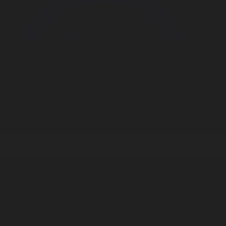
Корпорация туралы
Байланыс
Дистрибуция