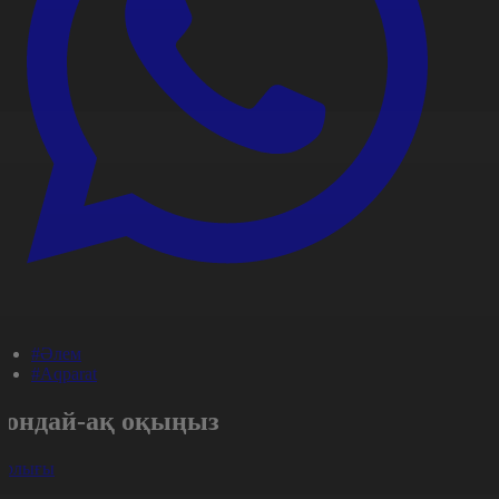
#Әлем
#Aqparat
Сондай-ақ оқыңыз
арлығы