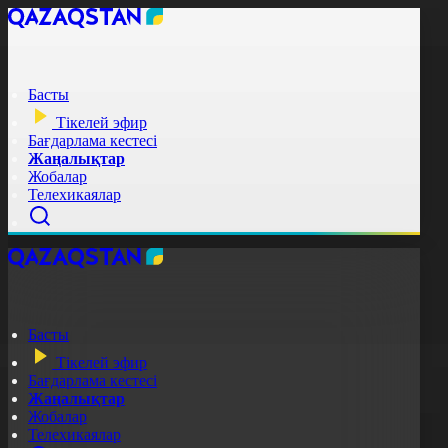
Басты
Тікелей эфир
Бағдарлама кестесі
Жаңалықтар
Жобалар
Телехикаялар
Басты
Тікелей эфир
Бағдарлама кестесі
Жаңалықтар
Жобалар
Телехикаялар