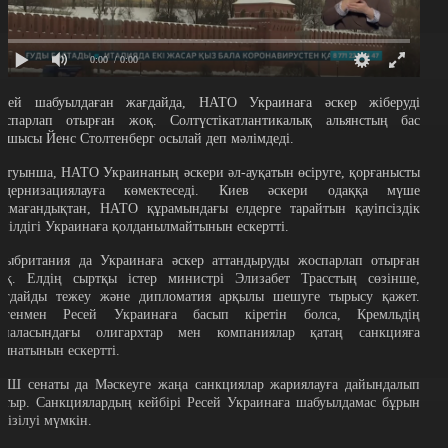
0:00
/ 0:00
есей шабуылдаған жағдайда, НАТО Украинаға әскер жіберуді
оспарлап отырған жоқ. Солтүстікатлантикалық альянстың бас
атшысы Йенс Столтенберг осылай деп мәлімдеді.
йтуынша, НАТО Украинаның әскери әл-ауқатын өсіруге, қорғанысты
одернизациялауға көмектеседі. Киев әскери одаққа мүше
олмағандықтан, НАТО құрамындағы елдерге тарайтын қауіпсіздік
епілдігі Украинаға қолданылмайтынын ескертті.
лыбритания да Украинаға әскер аттандыруды жоспарлап отырған
оқ. Елдің сыртқы істер министрі Элизабет Трасстың сөзінше,
ағдайды тежеу және дипломатия арқылы шешуге тырысу қажет.
егенмен Ресей Украинаға басып кіретін болса, Кремльдің
йналасындағы олигархтар мен компаниялар қатаң санкцияға
лынатынын ескертті.
ҚШ сенаты да Мәскеуге жаңа санкциялар жариялауға дайындалып
атыр. Санкциялардың кейбірі Ресей Украинаға шабуылдамас бұрын
нгізілуі мүмкін.