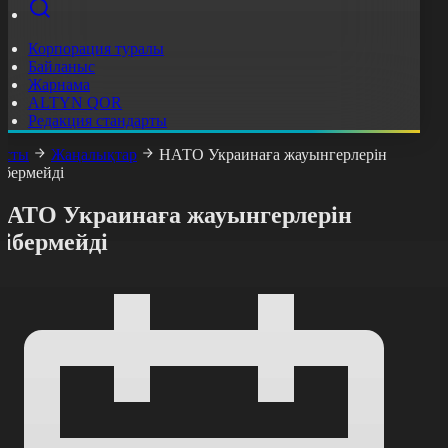
Корпорация туралы
Байланыс
Жарнама
ALTYN QOR
Редакция стандарты
асты
Жаңалықтар
НАТО Украинаға жауынгерлерін
ібермейді
НАТО Украинаға жауынгерлерін
ібермейді