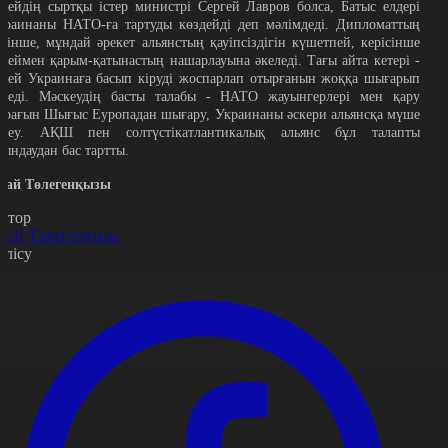
есейдің сыртқы істер министрі Сергей Лавров болса, Батыс елдері
краинаны НАТО-ға тартуды көздейді деп мәлімдеді. Дипломаттың
өзінше, мұндай әрекет альянстың қауіпсіздігін күшетпей, керісінше
есеймен қарым-қатынастың нашарлауына әкеледі. Тағы айта кетері -
есей Украинаға басып кіруді жоспарлап отырғанын жоққа шығарып
еледі. Мәскеудің басты талабы - НАТО жауынгерлері мен қару
арағын Шығыс Еуропадан шығару, Украинаны әскери альянсқа мүше
тпеу. АҚШ пен солтүстікатлантикалық альянс бұл талапты
рындаудан бас тартты.
рай Төлегенқызы
втор
рай Төлегенқызы
өлісу