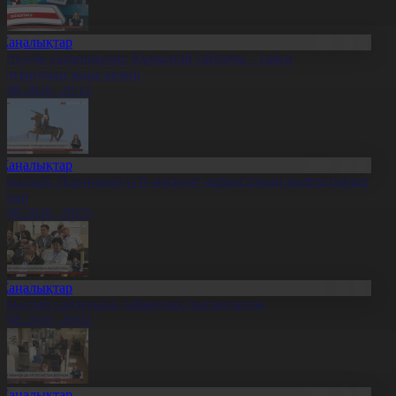
Жаңалықтар
етелдік сарапшылар: Құрылтай сайлауы – саяси
аңғырудың жаңа кезеңі
6.08.2026, 20:12
Жаңалықтар
ұрылтай: Партиялар үгіт-насихат жұмыстарын жалғастырып
атыр
6.08.2026, 20:05
Жаңалықтар
ұрылтай сайлауына дайындық пысықталды
6.08.2026, 20:02
Жаңалықтар