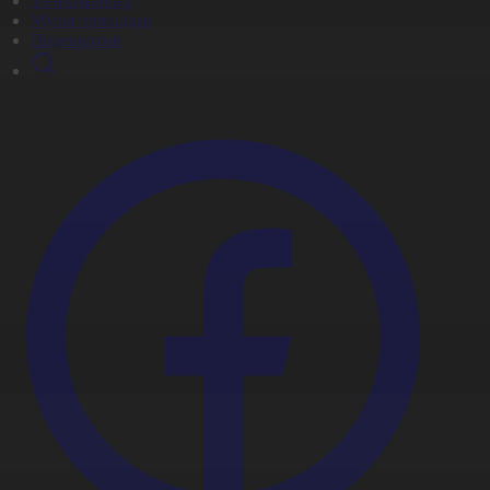
Телехикаялар
Мультсериалдар
Видеоархив