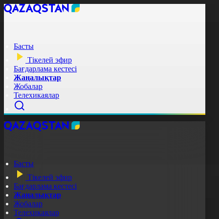
Басты
Тікелей эфир
Бағдарлама кестесі
Жаңалықтар
Жобалар
Телехикаялар
Басты
Тікелей эфир
Бағдарлама кестесі
Жаңалықтар
Жобалар
Телехикаялар