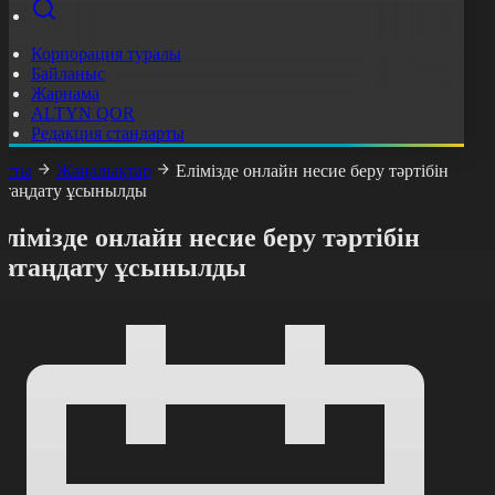
Корпорация туралы
Байланыс
Жарнама
ALTYN QOR
Редакция стандарты
асты
Жаңалықтар
Елімізде онлайн несие беру тәртібін
атаңдату ұсынылды
лімізде онлайн несие беру тәртібін
қатаңдату ұсынылды