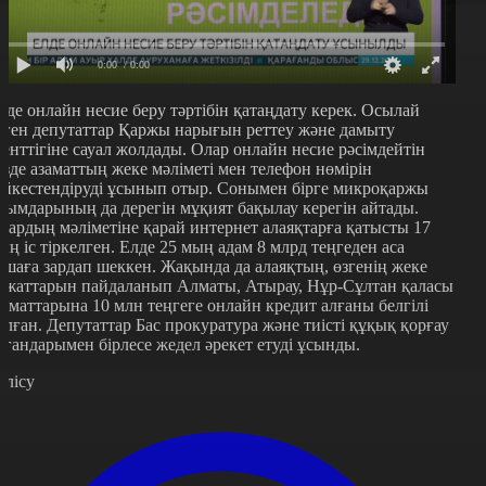
0:00
/ 0:00
лде онлайн несие беру тәртібін қатаңдату керек. Осылай
еген депутаттар Қаржы нарығын реттеу және дамыту
генттігіне сауал жолдады. Олар онлайн несие рәсімдейтін
езде азаматтың жеке мәліметі мен телефон нөмірін
әйкестендіруді ұсынып отыр. Сонымен бірге микроқаржы
йымдарының да дерегін мұқият бақылау керегін айтады.
лардың мәліметіне қарай интернет алаяқтарға қатысты 17
ың іс тіркелген. Елде 25 мың адам 8 млрд теңгеден аса
қшаға зардап шеккен. Жақында да алаяқтың, өзгенің жеке
ұжаттарын пайдаланып Алматы, Атырау, Нұр-Сұлтан қаласы
заматтарына 10 млн теңгеге онлайн кредит алғаны белгілі
олған. Депутаттар Бас прокуратура және тиісті құқық қорғау
ргандарымен бірлесе жедел әрекет етуді ұсынды.
өлісу