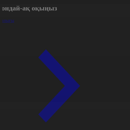
Сондай-ақ оқыңыз
арлығы