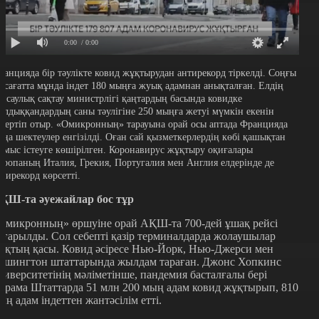
0:00
/ 0:00
ранцияда бір тәулікте ковид жұқтырудан антирекорд тіркелді. Соңғы
4 сағатта мұнда індет 180 мыңға жуық адамнан анықталған. Елдің
енсаулық сақтау министрлігі қаңтардың басында ковидке
алдыққандардың саны тәулігіне 250 мыңға жетуі мүмкін екенін
скертіп отыр. «Омикронның» тарауына орай осы аптада Францияда
аңа шектеулер енгізілді. Оған сай қызметкерлердің көбі қашықтан
ұмыс істеуге көшірілген. Коронавирус жұқтыру оқиғалары
уропаның Италия, Грекия, Португалия мен Англия елдерінде де
нтирекорд көрсетті.
ҚШ-та әуежайлар бос тұр
Омикронның» өршуіне орай АҚШ-та 700-дей ұшақ рейсі
оғарылды. Сол себепті қазір терминалдарда жолаушылар
оқтың қасы. Ковид әсіресе Нью-Йорк, Нью-Джерси мен
ашингтон штаттарында жылдам тараған. Джонс Хопкинс
ниверситетінің мәліметінше, пандемия басталғалы бері
ұрама Штаттарда 51 млн 200 мың адам ковид жұқтырып, 810
ың адам індеттен жантәсілім етті.