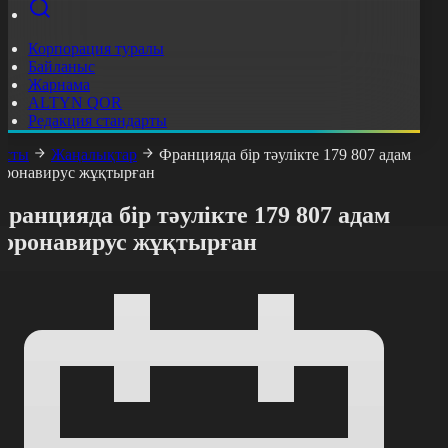
Корпорация туралы
Байланыс
Жарнама
ALTYN QOR
Редакция стандарты
асты
Жаңалықтар
Францияда бір тәулікте 179 807 адам
оронавирус жұқтырған
ранцияда бір тәулікте 179 807 адам
коронавирус жұқтырған