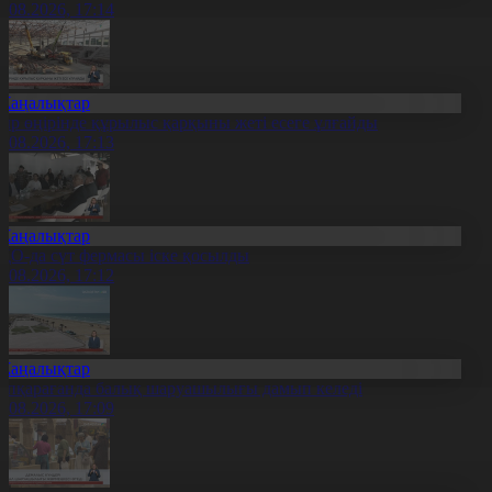
7.08.2026, 17:14
Жаңалықтар
ыр өңірінде құрылыс қарқыны жеті есеге ұлғайды
7.08.2026, 17:13
Жаңалықтар
ҚО-да сүт фермасы іске қосылды
7.08.2026, 17:12
Жаңалықтар
үпқарағанда балық шаруашылығы дамып келеді
7.08.2026, 17:09