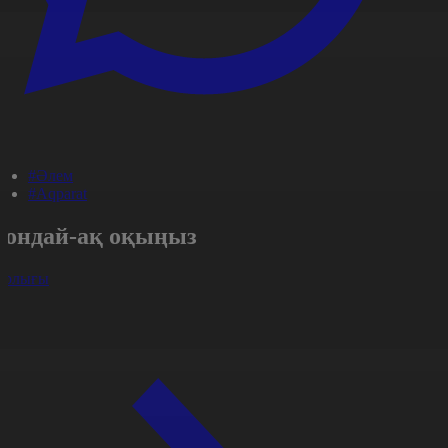
#Әлем
#Aqparat
Сондай-ақ оқыңыз
арлығы