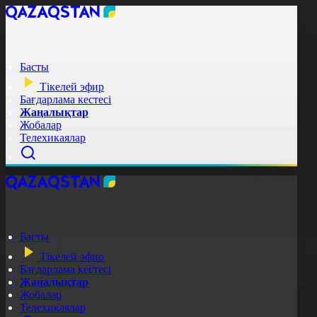
Басты
Тікелей эфир
Бағдарлама кестесі
Жаңалықтар
Жобалар
Телехикаялар
Басты
Тікелей эфир
Бағдарлама кестесі
Жаңалықтар
Жобалар
Телехикаялар