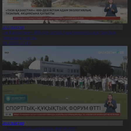
Жаңалықтар
Таза Қазақстан»: 400-ден астам адам экологиялық тазалық
кциясына қатысты
7.08.2026, 17:15
Жаңалықтар
ҚО-да спорттық-құқықтық форум өтті