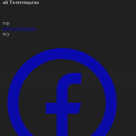
рай Төлегенқызы
втор
рай Төлегенқызы
өлісу