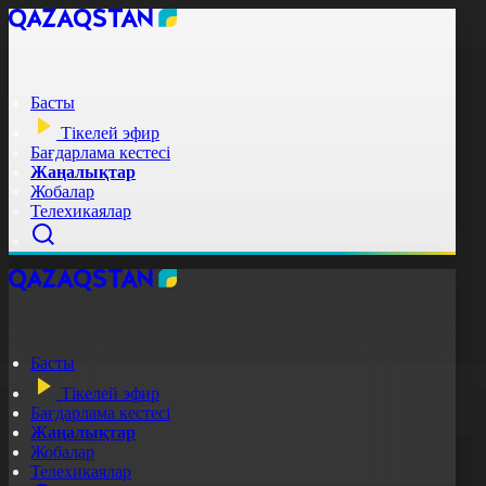
Басты
Тікелей эфир
Бағдарлама кестесі
Жаңалықтар
Жобалар
Телехикаялар
Басты
Тікелей эфир
Бағдарлама кестесі
Жаңалықтар
Жобалар
Телехикаялар