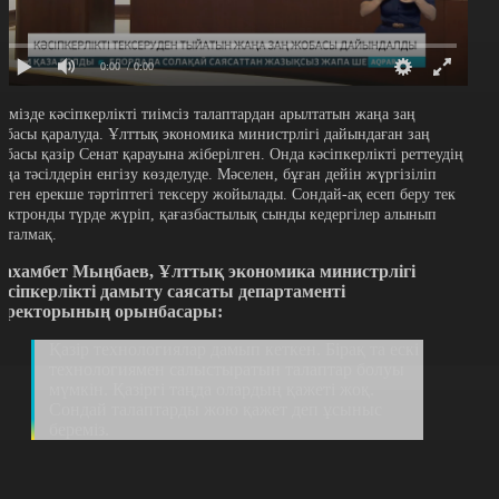
0:00
/ 0:00
лімізде кәсіпкерлікті тиімсіз талаптардан арылтатын жаңа заң
обасы қаралуда. Ұлттық экономика министрлігі дайындаған заң
обасы қазір Сенат қарауына жіберілген. Онда кәсіпкерлікті реттеудің
аңа тәсілдерін енгізу көзделуде. Мәселен, бұған дейін жүргізіліп
елген ерекше тәртіптегі тексеру жойылады. Сондай-ақ есеп беру тек
лектронды түрде жүріп, қағазбастылық сынды кедергілер алынып
асталмақ.
ахамбет Мыңбаев, Ұлттық экономика министрлігі
әсіпкерлікті дамыту саясаты департаменті
иректорының орынбасары:
Қазір технологиялар дамып кеткен. Бірақ та ескі
технологиямен салыстыратын талаптар болуы
мүмкін. Қазіргі таңда олардың қажеті жоқ.
Сондай талаптарды жою қажет деп ұсыныс
береміз.