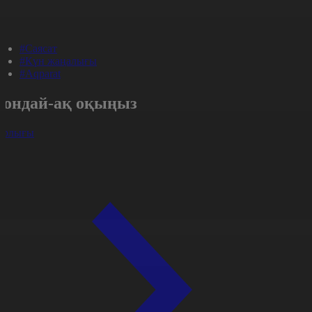
#Саясат
#Күн жаңалығы
#Aqparat
Сондай-ақ оқыңыз
арлығы