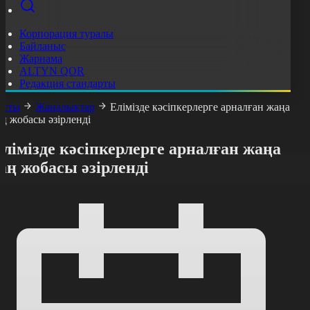
Корпорация туралы
Байланыс
Жарнама
ALTYN QOR
Редакция стандарты
асты
Жаңалықтар
Елімізде кәсіпкерлерге арналған жаңа
аң жобасы әзірленді
лімізде кәсіпкерлерге арналған жаңа
аң жобасы әзірленді