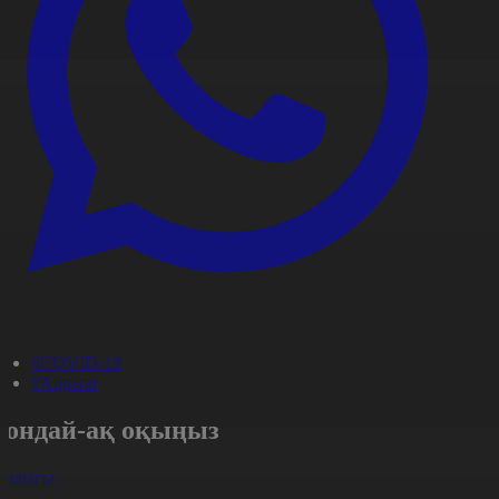
#COVID-19
#Aqparat
Сондай-ақ оқыңыз
арлығы