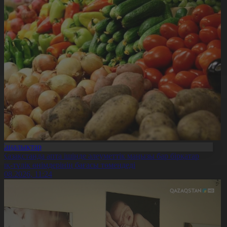
Жаңалықтар
. Қазақстанда апта ішінде әлеуметтік маңызы бар бірқатар
зық-түлік өнімдерінің бағасы төмендеді
7.08.2026, 11:24