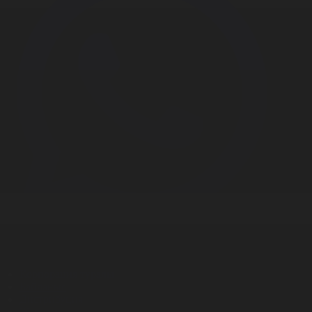
Корпорация туралы
Байланыс
Дистрибуция
Жарнама