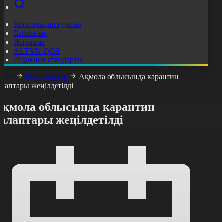
Корпорация туралы
Байланыс
Жарнама
ALTYN QOR
Редакция стандарты
асты
Жаңалықтар
Ақмола облысында карантин
алаптары жеңілдетілді
Ақмола облысында карантин
алаптары жеңілдетілді