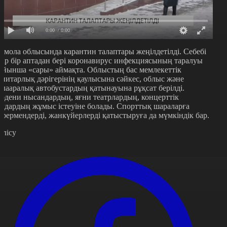
0:00
/ 0:00
қмола облысында карантин талаптары жеңілдетілді. Себебі
ңір бір аптадан бері коронавирус инфекциясының таралуы
ойынша «сары» аймақта. Облыстың бас мемлекеттік
анитарлық дәрігерінің қаулысына сәйкес, облыс және
алааралық автобустардың қатынауына рұқсат берілді.
әдени нысандардың, яғни театрлардың, концерттік
алдардың жұмыс істеуіне болады. Спорттық шараларға
өрермендерді, жанкүйерлерді қатыстыруға да мүмкіндік бар.
өлісу