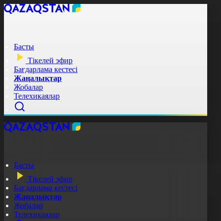
Басты
Тікелей эфир
Бағдарлама кестесі
Жаңалықтар
Жобалар
Телехикаялар
Басты
Тікелей эфир
Бағдарлама кестесі
Жаңалықтар
Жобалар
Телехикаялар