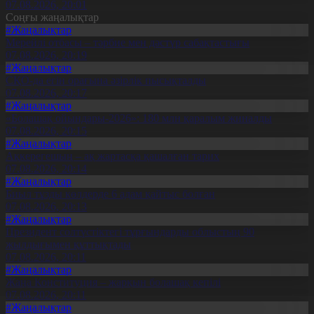
07.08.2026, 20:01
Соңғы жаңалықтар
#Жаңалықтар
Мерейлі отбасы – тәрбие мен дәстүр сабақтастығы
07.08.2026, 20:19
#Жаңалықтар
СҚО-да егін орағына әзірлік пысықталды
07.08.2026, 20:17
#Жаңалықтар
«Болашақ ойындары-2026»: 180 млн қаралым жиналды
07.08.2026, 20:15
#Жаңалықтар
Ақкерегешың – ақ жартасқа қашалған тарих
07.08.2026, 20:14
#Жаңалықтар
Биыл тұзды көлдерде 6 адам қайтыс болған
07.08.2026, 20:13
#Жаңалықтар
Президент солтүстіктегі тұрғындарды облыстың 90
жылдығымен құттықтады
07.08.2026, 20:11
#Жаңалықтар
Жаңа Конституция – жарқын болашақ кепілі
07.08.2026, 20:11
#Жаңалықтар