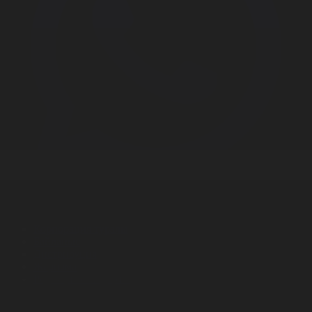
Корпорация туралы
Байланыс
Дистрибуция
Жарнама
Редакция стандарты