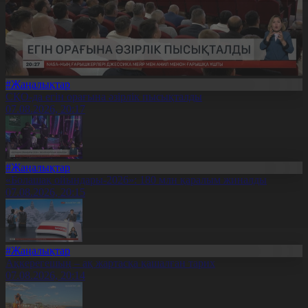
#Жаңалықтар
СҚО-да егін орағына әзірлік пысықталды
07.08.2026, 20:17
#Жаңалықтар
«Болашақ ойындары-2026»: 180 млн қаралым жиналды
07.08.2026, 20:15
#Жаңалықтар
Ақкерегешың – ақ жартасқа қашалған тарих
07.08.2026, 20:14