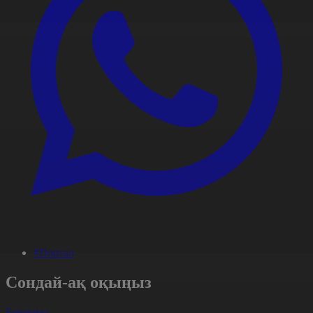
#Портал
Сондай-ақ оқыңыз
Барлығы