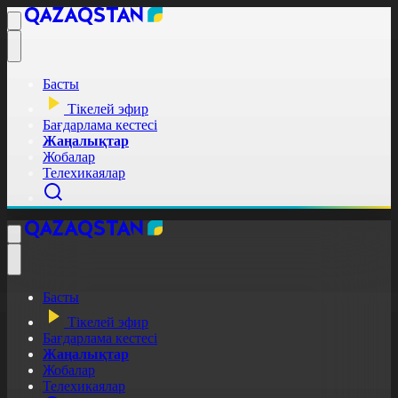
Басты
Тікелей эфир
Бағдарлама кестесі
Жаңалықтар
Жобалар
Телехикаялар
Басты
Тікелей эфир
Бағдарлама кестесі
Жаңалықтар
Жобалар
Телехикаялар