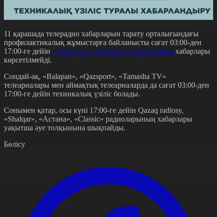
11 қарашада телерадио хабарларын тарату орталығындағы
профилактикалық жұмыстарға байланысты сағат 03:00-ден
17:00-ге дейін
«Qazaqstan» Ұлттық телеарнасының
хабарлары
көрсетілмейді.
Сондай-ақ, «Вalapan», «Qazsport», «Tamasha TV»
телеарналары мен аймақтық телеарналарда да сағат 03:00-ден
17:00-ге дейін техникалық үзіліс болады.
Сонымен қатар, осы күні 17:00-ге дейін Qazaq radiosy,
«Shalqar», «Астана», «Classic» радиоларының хабарлары
уақытша әуе толқынына шықпайды.
Бөлісу