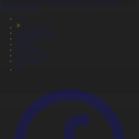
Құрылтай: Үгіт-насихат жұмыстары жалғасып жатыр
07.08.2026, 20:01
Басты
Тікелей эфир
Бағдарлама кестесі
Жаңалықтар
Жобалар
Телехикаялар
Мультсериалдар
Видеоархив