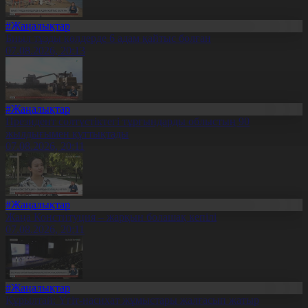
#Жаңалықтар
Биыл тұзды көлдерде 6 адам қайтыс болған
07.08.2026, 20:13
#Жаңалықтар
Президент солтүстіктегі тұрғындарды облыстың 90
жылдығымен құттықтады
07.08.2026, 20:11
#Жаңалықтар
Жаңа Конституция – жарқын болашақ кепілі
07.08.2026, 20:11
#Жаңалықтар
Құрылтай: Үгіт-насихат жұмыстары жалғасып жатыр