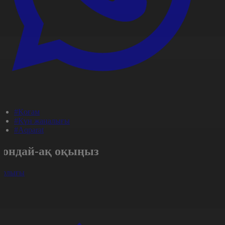
#Қоғам
#Күн жаңалығы
#Aqparat
Сондай-ақ оқыңыз
арлығы