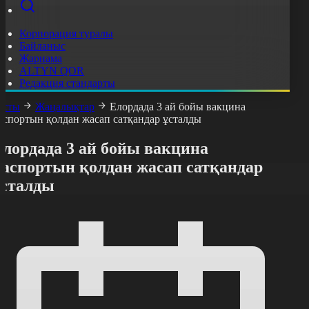
Корпорация туралы
Байланыс
Жарнама
ALTYN QOR
Редакция стандарты
асты
Жаңалықтар
Елордада 3 ай бойы вакцина
аспортын қолдан жасап сатқандар ұсталды
Елордада 3 ай бойы вакцина
паспортын қолдан жасап сатқандар
ұсталды