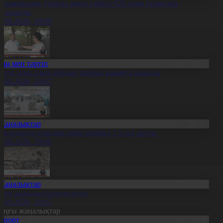
ақымшылық туралы заңға сәйкес 620 адам түрмеден
осатылды
5.08.2026, 20:09
Заң мен тәртіп
ойда теріс пікір айтқан тұрғын қамауға алынды
5.08.2026, 20:07
Жаңалықтар
авлодарда отандық өнім өндірісі 1,5 есе артты
5.08.2026, 20:06
Жаңалықтар
лем жаңалықтарына шолу
5.08.2026, 20:05
оңғы жаңалықтар
Спорт