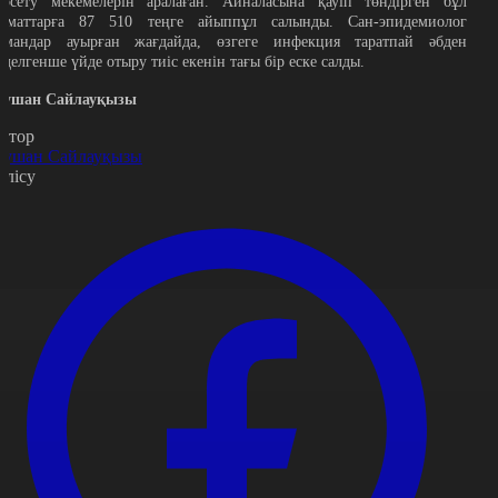
өрсету мекемелерін аралаған. Айналасына қауіп төндірген бұл
заматтарға 87 510 теңге айыппұл салынды. Сан-эпидемиолог
амандар ауырған жағдайда, өзгеге инфекция таратпай әбден
мделгенше үйде отыру тиіс екенін тағы бір еске салды.
аушан Сайлауқызы
втор
аушан Сайлауқызы
өлісу