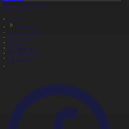
лем жаңалықтарына шолу
5.08.2026, 20:05
Басты
Тікелей эфир
Бағдарлама кестесі
Жаңалықтар
Жобалар
Телехикаялар
Мультсериалдар
Видеоархив