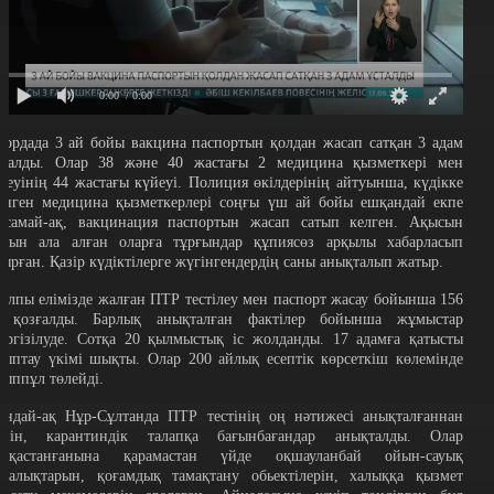
0:00
/ 0:00
лордада 3 ай бойы вакцина паспортын қолдан жасап сатқан 3 адам
сталды. Олар 38 және 40 жастағы 2 медицина қызметкері мен
іреуінің 44 жастағы күйеуі. Полиция өкілдерінің айтуынша, күдікке
лінген медицина қызметкерлері соңғы үш ай бойы ешқандай екпе
асамай-ақ, вакцинация паспортын жасап сатып келген. Ақысын
лдын ала алған оларға тұрғындар құпиясөз арқылы хабарласып
тырған. Қазір күдіктілерге жүгінгендердің саны анықталып жатыр.
алпы елімізде жалған ПТР тестілеу мен паспорт жасау бойынша 156
с қозғалды. Барлық анықталған фактілер бойынша жұмыстар
үргізілуде. Сотқа 20 қылмыстық іс жолданды. 17 адамға қатысты
йыптау үкімі шықты. Олар 200 айлық есептік көрсеткіш көлемінде
йыппұл төлейді.
ондай-ақ Нұр-Сұлтанда ПТР тестінің оң нәтижесі анықталғаннан
ейін, карантиндік талапқа бағынбағандар анықталды. Олар
ауқастанғанына қарамастан үйде оқшауланбай ойын-сауық
рталықтарын, қоғамдық тамақтану обьектілерін, халыққа қызмет