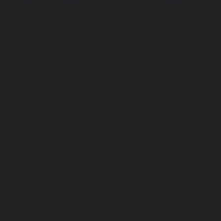
Корпорация туралы
Байланыс
Дистрибуция
Жарнама
Редакция стандарты