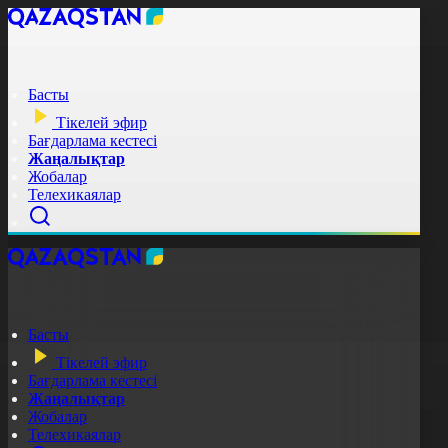
Басты
Тікелей эфир
Бағдарлама кестесі
Жаңалықтар
Жобалар
Телехикаялар
Басты
Тікелей эфир
Бағдарлама кестесі
Жаңалықтар
Жобалар
Телехикаялар