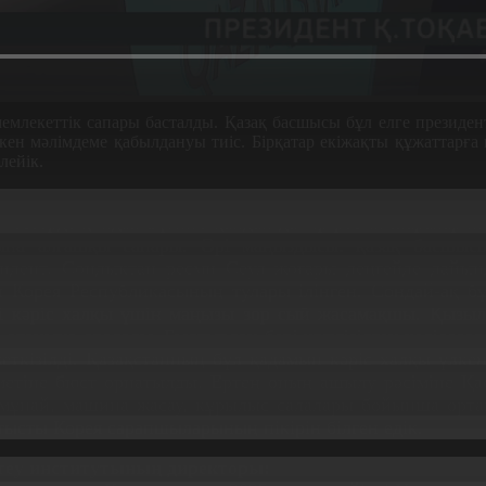
емлекеттік сапары басталды. Қазақ басшысы бұл елге президе
кен мәлімдеме қабылдануы тиіс. Бірқатар екіжақты құжаттарға
лейік.
естерде қонды. Бүгінге қандай да бір ресми шаралар жо
ына алғашқы сапары. Әрі маңыздысы: қазақ басшысы
идент. Сондықтан ресми Сеул жоғары деңгейде дайынд
 Корея Республикасының тулары ілінген. Сондай-ақ б
елі кәріс халқы үшін маңызы зор сый жасамақшы. Қызыл
 отанына оралады. Былтырдан бері жүргізілген келіссөз
еткізілді. Қазақстанның бұл қадамын кәріс халқы үлке
етіне бюст орнатылды. Ертең оның ашылу рәсіміне Қа
ел мұнай, машина жасау, құрылыс салалары бойынша орт
қатысты Корея сарапшыларының пікірін білген едік.
теу институтының директоры: