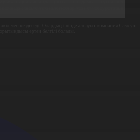
у жоспары аясында әріптестігін дамыта түседі деп
зақстанда жасыл технологиялар мен су ресурстарын
өкілімен кездеседі. Олардың ішінде алпауыт компания Самсунг
 қорытындысы ертең белгілі болады.