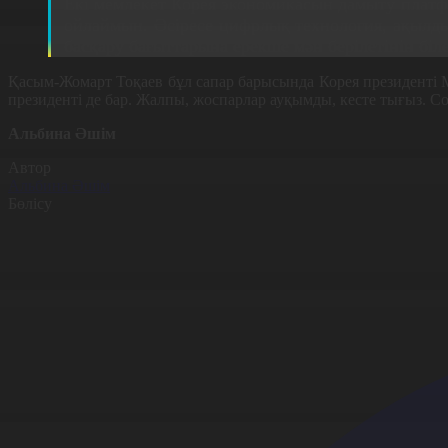
Екі мемлекет Корея экономикасын дамыту платфо
ойлаймын. Әсіресе цифрлық технология, ақылды 
басқару бағыттарына ерекше мән берілетінін біле
Қасым-Жомарт Тоқаев бұл сапар барысында Корея президенті М
президенті де бар. Жалпы, жоспарлар ауқымды, кесте тығыз. С
Альбина Әшім
Автор
Альбина Әшім
Бөлісу