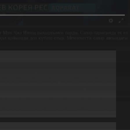
нт Мун Чжэ Иннің шақыруымен барды. Сапар барысында ек ел
 қол қойылады деп күтіліп отыр. Мемлекеттік сапар аясындағы
спарланбаған. Басты кездесулер ертең өтеді. Бұл –
 - пандемия басталғалы Корея Республикасына
алып жатыр. Басты алаңдардың біріне екі елдің
ұл сапар Корея республикасының азаттық күнімен
ордада жерленген Корея батыры, тәуелсіздік үшін
дер жемісті аяқталып, Қасым-Жомарт Тоқаев сапары
н ілтипатпен қабылдап отыр. Алғыс ретінде болар,
сым-Жомарт Тоқаев қатысады. Енді экономикалық
ақ жобаларды жүзеге асырып жатыр. Осы сапардан