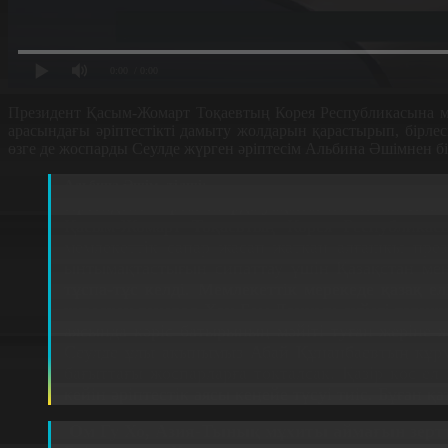
0:00
/ 0:00
Президент Қасым-Жомарт Тоқаевтың Корея Республикасына м
арасындағы әріптестікті дамыту жолдарын қарастырып, бірлес
өзге де жоспарды Сеулде жүрген әріптесім Альбина Әшімнен бі
Альбина Әшім, тілші:
Президент борты елорда уақытымен кешкі сағат б
Қасым-Жомарт Тоқаевтың Корея Республикас
мемлекеттік сапар жасап жатқан алғашқы през
ынтымақтастығын сипаттау үшін Қазақстан мен
тұспа-тұс келді. Мемлекеттік мерекеде қазақ 
күрескен генерал Хон Бем Донның сүйегі тарихи
аясында кәріс батырының мәйіті туған жеріне ж
Сеулде ұлы ақынымыз Абай Құнанбаевтың құрм
бағыттағы жоспарларға тоқталсақ. Қазір қос 
кейін әріптестік аясы кеңейе түсуі тиіс. Бұған 
Ом Гу Хо, Азия-Тынық мұхиты аймағын зерт