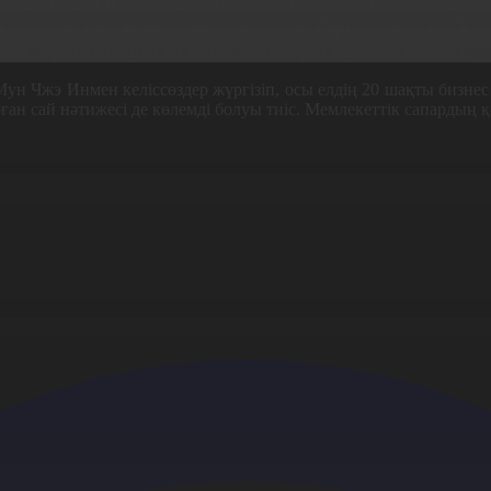
рмасы мен Қазақстанның 2025 жылға дейінгі Ұлттық дам
қалалар мен фермаларға басымдық берілуі тиіс. Біз Қа
міз. Бұл салаларда да ортақ жобаларға кірісуге болады.
ун Чжэ Инмен келіссөздер жүргізіп, осы елдің 20 шақты бизнес 
оған сай нәтижесі де көлемді болуы тиіс. Мемлекеттік сапардың