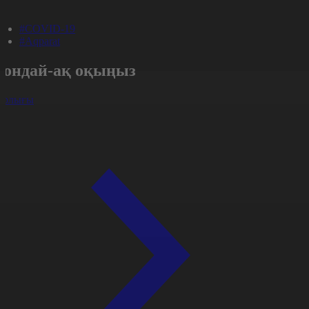
#COVID-19
#Aqparat
Сондай-ақ оқыңыз
арлығы