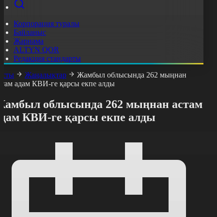
Корпорация туралы
Байланыс
Жарнама
ALTYN QOR
Редакция стандарты
асты
Жаңалықтар
Жамбыл облысында 262 мыңнан
стам адам КВИ-ге қарсы екпе алды
Жамбыл облысында 262 мыңнан астам
адам КВИ-ге қарсы екпе алды