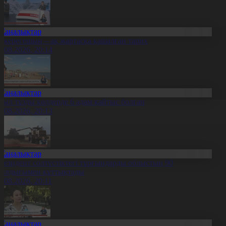
Жаңалықтар
қкерегешың – ақ жартасқа қашалған тарих
7.08.2026, 20:14
Жаңалықтар
иыл тұзды көлдерде 6 адам қайтыс болған
7.08.2026, 20:13
Жаңалықтар
резидент солтүстіктегі тұрғындарды облыстың 90
ылдығымен құттықтады
7.08.2026, 20:11
Жаңалықтар