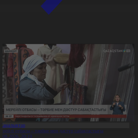
Жаңалықтар
ерейлі отбасы – тәрбие мен дәстүр сабақтастығы
7.08.2026, 20:19