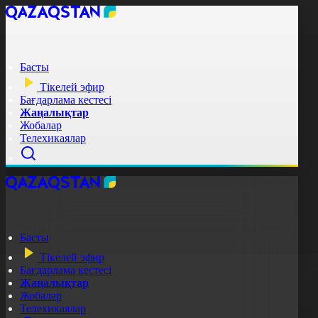
Басты
Тікелей эфир
Бағдарлама кестесі
Жаңалықтар
Жобалар
Телехикаялар
Басты
Тікелей эфир
Бағдарлама кестесі
Жаңалықтар
Жобалар
Телехикаялар