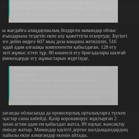
жағдайға өскен. 505-тен 1169-ға. Жəне
пневмония аурушаңдығы 196-дан 234 жағдайға,
яғни 38 жағдайға өскен. Бұл ең алдымен
«Дельта» вирусының таралуымен байланысты.
сы жағдайға алаңдаушылық білдірген мамандар облыс
ұрғындарына тездетіп екпе алу қажеттігін ескертуде. Бүгінгі
үнге дейін өңірге 607 мың доза вакцина жеткізіліп, 516
ыңдай адам алғашқы компонентін қабылдаған. 128 егу
ункті жұмыс істеп тұр. 80 көшпелі егу бригадалары шалғай
лдімекендерде егу жұмыстарын жүргізуде.
Дəулет Кенжебаев, Түркістан қаласының
тұрғыны:
Вирус жұқтырған жағдайда медицина
қызметкерлері айтып жатыр жеңіл өтеді деп,
қиын əсері болмайды деп. Сондықтан алдын алу
мақсатында өзім, бүкіл отбасы мүшелері
салдырып қойды.
арағанды облысында да провизорлық орталықтарға түскен
ауқастар саны көбейді. Қазір коронавирус жұқтырған 2
ыңнан астам адам ем қабылдап жатса, 89 науқас жансақтау
өлімінде жатыр. Мамандар қауіпті дертке шалдыққандардың
9 пайызы екпе алмағандар екенін айтады.