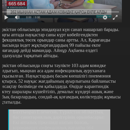
0:00
/ 0:00
үркістан облысында эпидахуал күн санап нашарлап барады.
оңғы аптада науқастар саны күрт көбейгендіктен
нфекциялық төсек орындар саны артты. Ал, Қарағанды
блысында індет жұқтырғандардың 99 пайызы екпе
лмағандар дейді мамандар. Айнұр Ақбаева елдегі
пидахуалды тарқатып айтады.
үркістан облысында соңғы тəулікте 103 адам ковидке
алдығып, мыңнан аса адам инфекциялық ауруханаға
атқызылған. Науқастардың басым көпшілігі пневмония
ұқтырса, 52 науқас жағдайының ауырлығына байланысты
ансақтау бөлімінде ем қабылдауда. Өңірде карантиндік
ектеу шаралары күшейтіліп, демалыс күндері ашық жəне
абық базарлардың, сондай-ақ қоғамдық көліктердің жұмысы
оқтатылды.
Бахтыораз Елемесов, Түркістан облыстық
бас санитариялық дəрігерінің орынбасары:
Екі апталық тіркелімді алатын болсақ,
коронавирус инфекциялық жағдайы 664