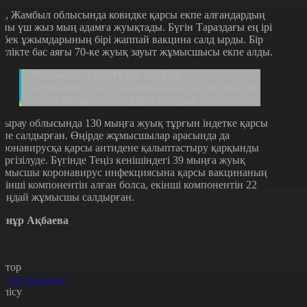
л, Жамбыл облысында ковидке қарсы екпе алғандардың
аны үш жыз мың адамға жуықтады. Бүгін Тараздағы ең ірі
ңбек ұжымдарының бірі жаппай вакцина салд ырды. Бір
əулікте бас аяғы 70-ке жуық зауыт жұмысшысы екпе алды.
Жанболат Дəулетұлы, дəрігер:
Короновирустық пандемияға қарсы вакциналар
салып жатырмыз, 70 адамға салдық.
тырау облысында 130 мыңға жуық тұрғын індетке қарсы
кпе салдырған. Өңірде жұмысшылар арасында да
оронавирусқа қарсы антидене қалыптастыру қарқынды
үргізілуде. Бүгінде Теңіз кенішіндегі 39 мыңға жуық
ұмысшы коронавирус инфекциясына қарсы вакцинаның
ірінші компонентін алған болса, екінші компонентін 22
ыңдай жұмысшы салдырған.
йнұр Ақбаева
втор
йнұр Ақбаева
өлісу