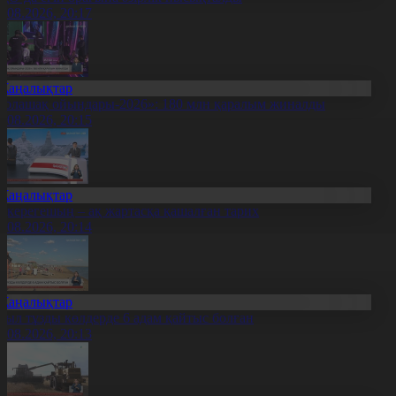
7.08.2026, 20:17
Жаңалықтар
Болашақ ойындары-2026»: 180 млн қаралым жиналды
7.08.2026, 20:15
Жаңалықтар
қкерегешың – ақ жартасқа қашалған тарих
7.08.2026, 20:14
Жаңалықтар
иыл тұзды көлдерде 6 адам қайтыс болған
7.08.2026, 20:13