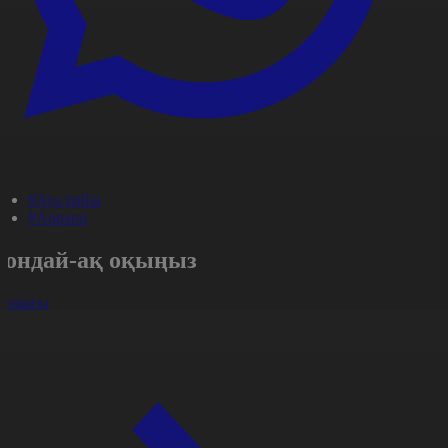
#Ауа райы
#Aqparat
Сондай-ақ оқыңыз
арлығы