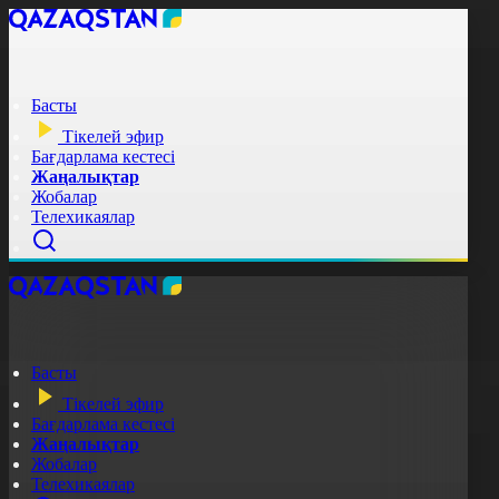
Басты
Тікелей эфир
Бағдарлама кестесі
Жаңалықтар
Жобалар
Телехикаялар
Басты
Тікелей эфир
Бағдарлама кестесі
Жаңалықтар
Жобалар
Телехикаялар