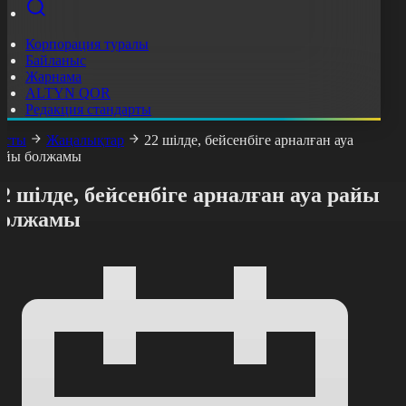
Корпорация туралы
Байланыс
Жарнама
ALTYN QOR
Редакция стандарты
асты
Жаңалықтар
22 шілде, бейсенбіге арналған ауа
айы болжамы
2 шілде, бейсенбіге арналған ауа райы
болжамы