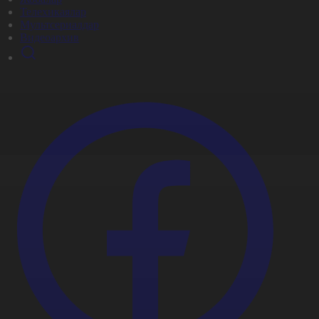
Телехикаялар
Мультсериалдар
Видеоархив