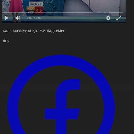
0:00
/ 0:00
ақала мазмұны қолжетімді емес
өлісу