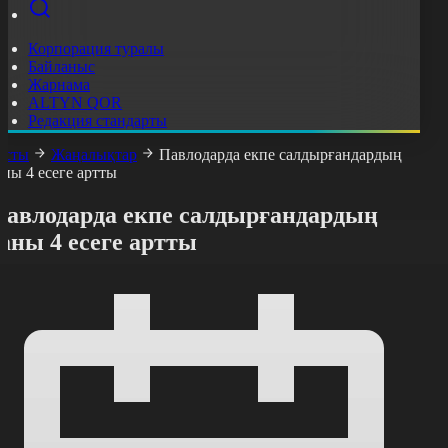
Корпорация туралы
Байланыс
Жарнама
ALTYN QOR
Редакция стандарты
асты
Жаңалықтар
Павлодарда екпе салдырғандардың
аны 4 есеге артты
Павлодарда екпе салдырғандардың
аны 4 есеге артты