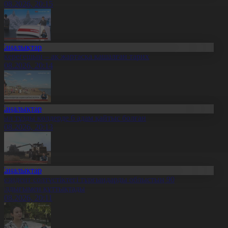
7.08.2026, 20:15
Жаңалықтар
қкерегешың – ақ жартасқа қашалған тарих
7.08.2026, 20:14
Жаңалықтар
иыл тұзды көлдерде 6 адам қайтыс болған
7.08.2026, 20:13
Жаңалықтар
резидент солтүстіктегі тұрғындарды облыстың 90
ылдығымен құттықтады
7.08.2026, 20:11