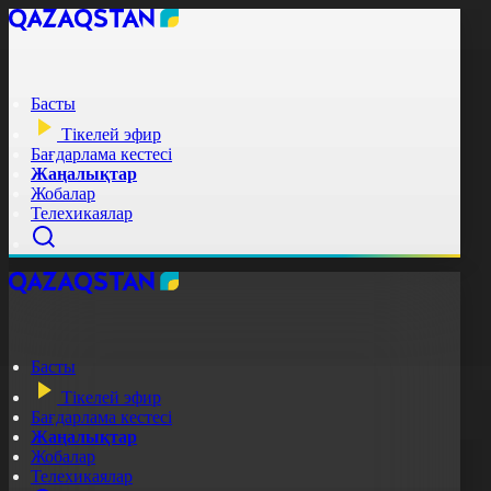
Басты
Тікелей эфир
Бағдарлама кестесі
Жаңалықтар
Жобалар
Телехикаялар
Басты
Тікелей эфир
Бағдарлама кестесі
Жаңалықтар
Жобалар
Телехикаялар