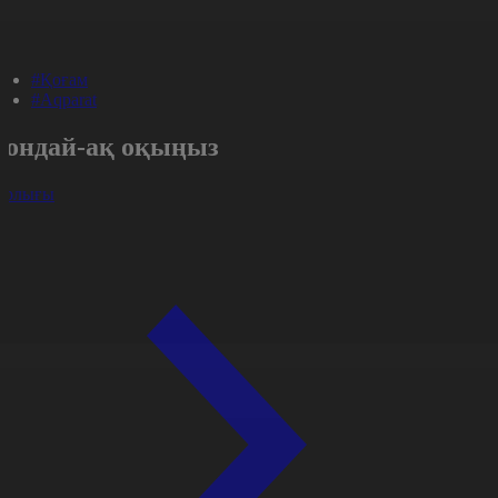
#Қоғам
#Aqparat
Сондай-ақ оқыңыз
арлығы