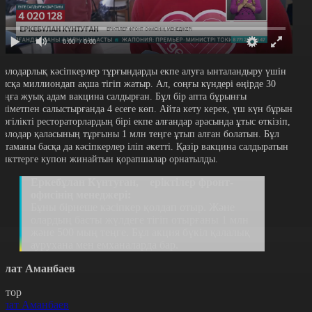
0:00
/ 0:00
авлодарлық кәсіпкерлер тұрғындарды екпе алуға ынталандыру үшін
тысқа миллиондап ақша тігіп жатыр. Ал, соңғы күндері өңірде 30
ыңға жуық адам вакцина салдырған. Бұл бір апта бұрынғы
әліметпен салыстырғанда 4 есеге көп. Айта кету керек, үш күн бұрын
ергілікті рестораторлардың бірі екпе алғандар арасында ұтыс өткізіп,
авлодар қаласының тұрғыны 1 млн теңге ұтып алған болатын. Бұл
астаманы басқа да кәсіпкерлер іліп әкетті. Қазір вакцина салдыратын
ункттерге купон жинайтын қорапшалар орнатылды.
Еркебұлан Күнтуған, еріктілер фронт-
офисінің менеджері:
Бұны бірнеше кәсіпкер қолдап отыр. Және
олардың басты жүлдеге тігіп отырғаны 1 млн
және 500 мың теңге. Бұл акция бүкіл қалалық
аурухана мен емханаларда бар.
олат Аманбаев
втор
олат Аманбаев