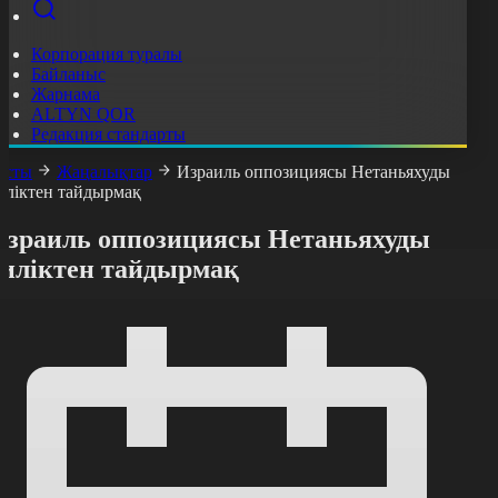
Корпорация туралы
Байланыс
Жарнама
ALTYN QOR
Редакция стандарты
асты
Жаңалықтар
Израиль оппозициясы Нетаньяхуды
иліктен тайдырмақ
Израиль оппозициясы Нетаньяхуды
биліктен тайдырмақ