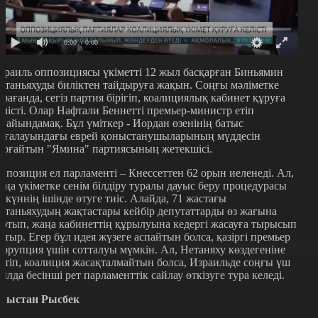
0:00
/ 0:00
зраиль оппозициясы үкіметті 12 жыл басқарған Биньямин
етаньяхуды биліктен тайдыруға жақын. Соңғы мәліметке
арағанда, сегіз партия бірігіп, коалициялық кабинет құруға
елісті. Олар Нафтали Беннетті премьер-министр етіп
ағайындамақ. Бұл үміткер - Иордан өзенінің батыс
ағалауындағы еврей қоныстанушыларының мүддесін
орғайтын "Ямина" партиясының жетекшісі.
ппозиция ел парламенті – Кнессеттен 62 орын иеленеді. Ал,
аңа үкіметке сенім білдіру туралы дауыс беру процедурасы
0 күннің ішінде өтуге тиіс. Алайда, 71 жастағы
етаньяхудың жақтастары кейбір депутаттарды өз жағына
артып, жаңа кабинеттің құрылуына кедергі жасауға тырысып
атыр. Егер бұл идея жүзеге аспайтын болса, қазіргі премьер
оррупция үшін сотталуы мүмкін. Ал, Нетаняху көздегеніне
етіп, коалиция жасақталмайтын болса, Израильде соңғы үш
ылда бесінші рет парламенттік сайлау өткізуге тура келеді.
рыстан Рысбек