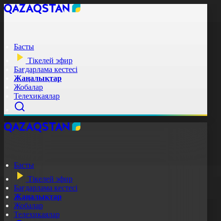
Басты
Тікелей эфир
Бағдарлама кестесі
Жаңалықтар
Жобалар
Телехикаялар
Басты
Тікелей эфир
Бағдарлама кестесі
Жаңалықтар
Жобалар
Телехикаялар