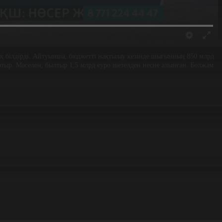
ық білдірді. Айтуынша, бюджетті нақтылау кезінде шығынның 850 млрд
отыр. Мәселен, былтыр 1,5 млрд еуро шетелден несие алынған. Болжам