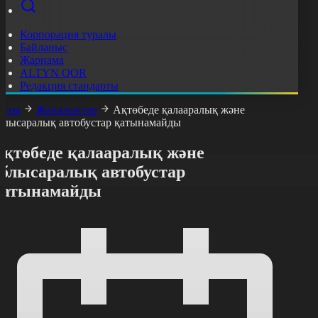
Корпорация туралы
Байланыс
Жарнама
ALTYN QOR
Редакция стандарты
асты
Жаңалықтар
Ақтөбеде қалааралық және
блысаралық автобустар қатынамайды
Ақтөбеде қалааралық және
облысаралық автобустар
қатынамайды