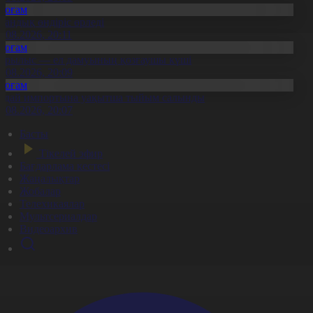
Қоғам
тандық өндіріс өрледі
8.08.2026, 20:11
Қоғам
ұрылыс — ел дамуының қозғаушы күші
8.08.2026, 20:09
Қоғам
идай импортына уақытша тыйым салынды
8.08.2026, 20:07
Басты
Тікелей эфир
Бағдарлама кестесі
Жаңалықтар
Жобалар
Телехикаялар
Мультсериалдар
Видеоархив