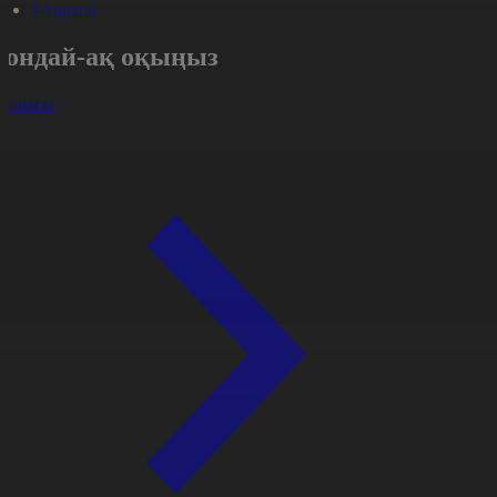
#Aqparat
Сондай-ақ оқыңыз
арлығы