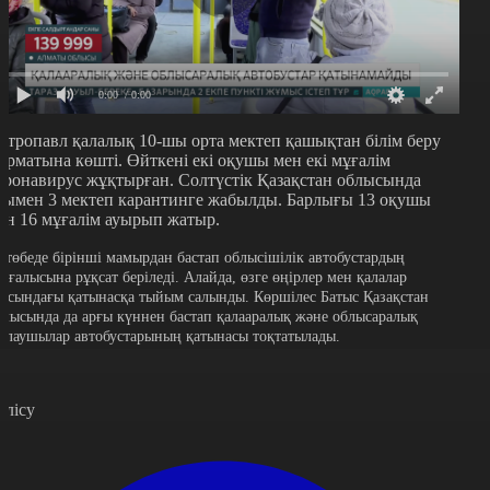
0:00
/ 0:00
етропавл қалалық 10-шы орта мектеп қашықтан білім беру
орматына көшті. Өйткені екі оқушы мен екі мұғалім
оронавирус жұқтырған. Солтүстік Қазақстан облысында
сымен 3 мектеп карантинге жабылды. Барлығы 13 оқушы
ен 16 мұғалім ауырып жатыр.
қтөбеде бірінші мамырдан бастап облысішілік автобустардың
озғалысына рұқсат беріледі. Алайда, өзге өңірлер мен қалалар
расындағы қатынасқа тыйым салынды. Көршілес Батыс Қазақстан
блысында да арғы күннен бастап қалааралық және облысаралық
олаушылар автобустарының қатынасы тоқтатылады.
өлісу