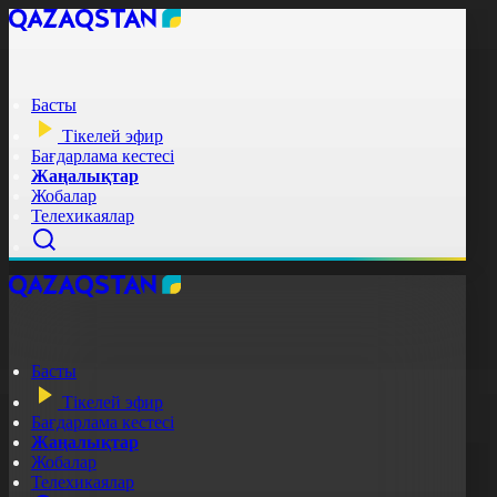
Басты
Тікелей эфир
Бағдарлама кестесі
Жаңалықтар
Жобалар
Телехикаялар
Басты
Тікелей эфир
Бағдарлама кестесі
Жаңалықтар
Жобалар
Телехикаялар