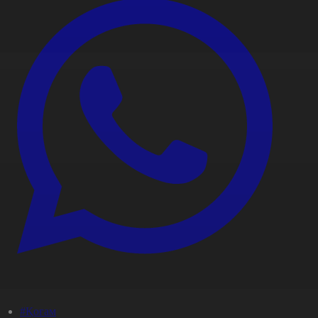
#Қоғам