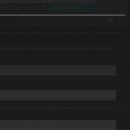
н бері елімізде QazVac-ты салдырғандар саны 7 жарым мыңға
рдың бірінде Казвактың алғашқы компонентін салдырды.
ғалағандықтан Қазақстанда жасалған екпені алдым.
лды. Таңдау бар. Сұраныс та бар.
ры деңгейде түзіледі,-дейді мамандар. Ал сақталуы мен
те бір флаконды 5 адамға бөлсе, мұнда бір доза бір