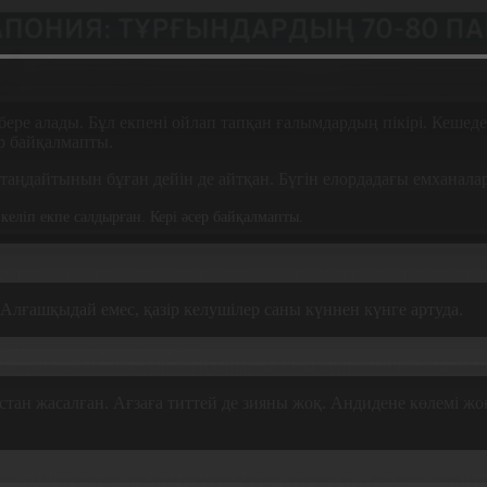
ре алады. Бұл екпені ойлап тапқан ғалымдардың пікірі. Кешеде
ер байқалмапты.
аңдайтынын бұған дейін де айтқан. Бүгін елордадағы емханала
келіп екпе салдырған. Кері әсер байқалмапты.
күндей қолың ауырады деді. Отандық ғалымдардың өнімдерін ба
Алғашқыдай емес, қазір келушілер саны күннен күнге артуда.
екторының орынбасары:
Халықтың өзінің таңдауына байланысты. Осы күнге дейін 20 адам а
ан жасалған. Ағзаға титтей де зияны жоқ. Андидене көлемі жоға
тқышта тұрады, Ал QazVac +2 градуста сақтауға болады. Спутник