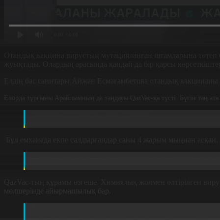
0:00
/ 0:00
Отандық вакцина вирустың мутацияланған штамдарына төтеп бе
жуықтады. Олардың арасында қандай да бір қарсы көрсеткішт
Елдің бас санитары Айжан Есмағамбетова отандық вакцинаны т
Елорда тұрғыны Арайлымның да таңдауы QazVac-қа түсті. Бүгін таң ата 
Арайлым Нұрманқұл, қала тұрғыны:
Менде айтарлықтай симптомдар болған жоқ. Бірақ 3-4 
Бұл емханада екпе салдырғандар саны 4 жарым мыңнан асқан. 
Шәһизада Сақташқызы, №10 қалалық емхана дир
Бүгінгі күнге берілген бізге 300 доза, егу басталды. 
QazVac-тың құрамы өзгеше. Химиялық жолмен өлтірілген вируст
мөлшерінде айырмашылық бар.
Раушан Сайлауқызы, тілші:
Сақталуында айырмашылық бар. Мәселен, Спутник мұзда