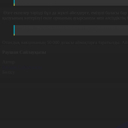
адамға салынады.
Өзге екпелер тәрізді бұл да жүкті әйелдерге, емізулі баласы ба
қызуының көтерілуі екпе орнының ауырсынуы мен әлсіздіктің
Ерғали Әбдірайымов, биологиялық қауіпсіздік мәс
Бүгінгі алғашқы нәтижелер бойынша біз айта аламыз, ш
Отандық вакцинаның 50 000 дозасы аймақтарға таратылды. Ай 
Раушан Сайлауқызы
Автор
Раушан Сайлауқызы
Бөлісу