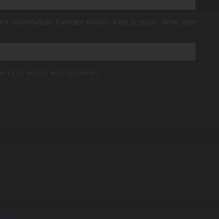
рға салынбайды. Екпеден кейінгі әсері де ұқсас. Яғни, дене
сары:
гейде болатынына сенім бар.
лн құты өндіру жоспарланған.