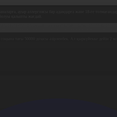
р аналарға, ауыр аллергиясы бар адамдарға және 18-ге толмағанда
 болуы қалыпты жағдай.
елелері ғылыми-зерттеу институты бас директорының орынба
етелде өндірілген вакциналардан кем емес. Сол қатарда сол дең
соңына тағы 50000 дозасы әзірленбек. Ал қыркүйекке дейін 2 м