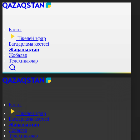
Басты
Тікелей эфир
Бағдарлама кестесі
Жаңалықтар
Жобалар
Телехикаялар
Басты
Тікелей эфир
Бағдарлама кестесі
Жаңалықтар
Жобалар
Телехикаялар