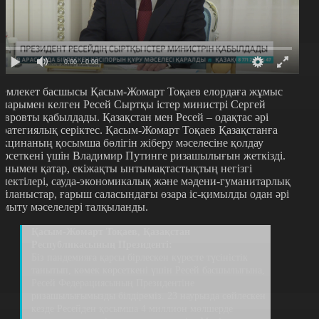
0:00
/ 0:00
емлекет басшысы Қасым-Жомарт Тоқаев елордаға жұмыс
апарымен келген Ресей Сыртқы істер министрі Сергей
авровты қабылдады. Қазақстан мен Ресей – одақтас әрі
тратегиялық серіктес. Қасым-Жомарт Тоқаев Қазақстанға
акцинаның қосымша бөлігін жіберу мәселесіне қолдау
өрсеткені үшін Владимир Путинге ризашылығын жеткізді.
онымен қатар, екіжақты ынтымақтастықтың негізгі
спектілері, сауда-экономикалық және мәдени-гуманитарлық
айланыстар, ғарыш саласындағы өзара іс-қимылды одан әрі
амыту мәселелері талқыланды.
Қасым-Жомарт Тоқаев, Қазақстан
Республикасының Президенті:
Біз пандемияға қарсы бірлескен күресте түсіністік
танытып, көмек көрсеткені үшін Ресей басшылығына,
Ресей Федерациясының Президентіне
ризашылығымызды білдіреміз. 23 наурызда сөйлескен
кезде Ресейден қосымша 4 миллион мөлшерде