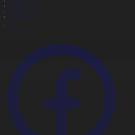
Жобалар
Телехикаялар
Мультсериалдар
Видеоархив