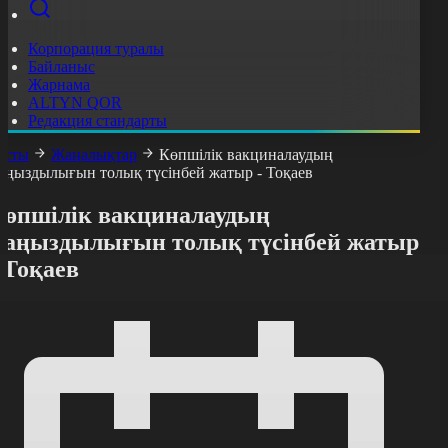
Корпорация туралы
Байланыс
Жарнама
ALTYN QOR
Редакция стандарты
асты
Жаңалықтар
Көпшілік вакциналаудың
аңыздылығын толық түсінбей жатыр - Тоқаев
Көпшілік вакциналаудың
маңыздылығын толық түсінбей жатыр
 Тоқаев