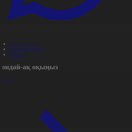
#Басты ақпарат
#Ресми оқиғалар
#Aqparat
Сондай-ақ оқыңыз
арлығы