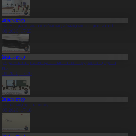
Жаңалықтар
Sarap» сарапшылар клубының аймақтық отырысы өтті
6.08.2026, 17:23
Жаңалықтар
ҚО-да жас стартапер қағаз басып шығарудың тың әдісін
апты
6.08.2026, 17:20
Жаңалықтар
л жаңалықтарына шолу
6.08.2026, 17:18
Жаңалықтар