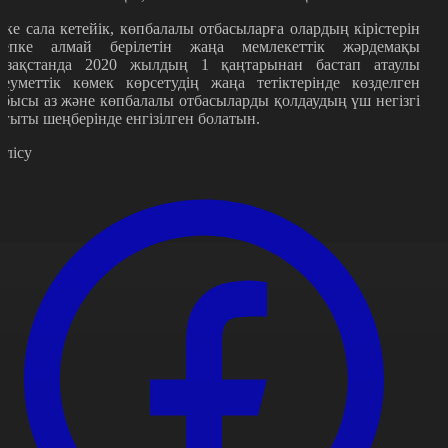
ске сала кетейік, көпбалалы отбасыларға олардың кірістерін
сепке алмай берілетін жаңа мемлекеттік жәрдемақы
азақстанда 2020 жылдың 1 қаңтарынан бастап атаулы
леуметтік көмек көрсетудің жаңа тетіктерінде көзделген
абысы аз және көпбалалы отбасыларды қолдаудың үш негізгі
ағыты шеңберінде енгізілген болатын.
өлісу