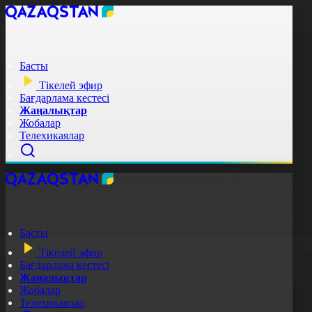
Басты
Тікелей эфир
Бағдарлама кестесі
Жаңалықтар
Жобалар
Телехикаялар
Басты
Тікелей эфир
Бағдарлама кестесі
Жаңалықтар
Жобалар
Телехикаялар