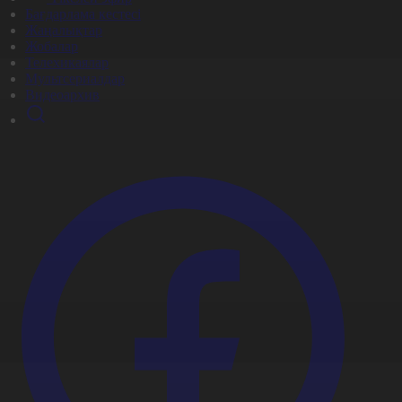
Бағдарлама кестесі
Жаңалықтар
Жобалар
Телехикаялар
Мультсериалдар
Видеоархив