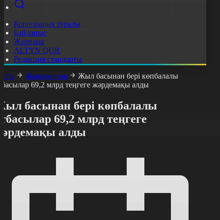
Корпорация туралы
Байланыс
Жарнама
ALTYN QOR
Редакция стандарты
асты
Жаңалықтар
Жыл басынан бері көпбалалы
тбасылар 69,2 млрд теңгеге жәрдемақы алды
Жыл басынан бері көпбалалы
тбасылар 69,2 млрд теңгеге
жәрдемақы алды