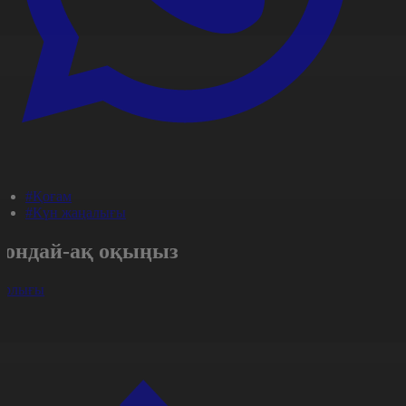
#Қоғам
#Күн жаңалығы
Сондай-ақ оқыңыз
арлығы