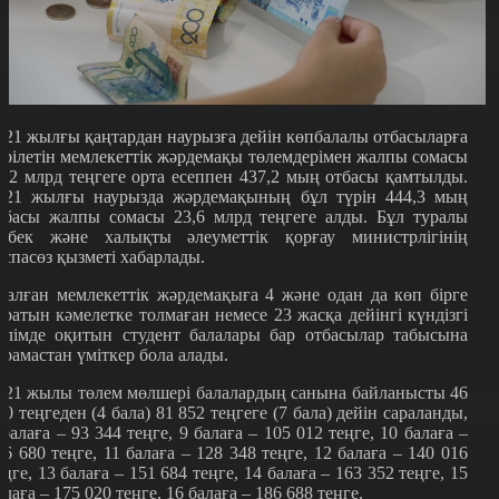
021 жылғы қаңтардан наурызға дейін көпбалалы отбасыларға
ерілетін мемлекеттік жәрдемақы төлемдерімен жалпы сомасы
9,2 млрд теңгеге орта есеппен 437,2 мың отбасы қамтылды.
021 жылғы наурызда жәрдемақының бұл түрін 444,3 мың
тбасы жалпы сомасы 23,6 млрд теңгеге алды. Бұл туралы
ңбек және халықты әлеуметтік қорғау министрлігінің
аспасөз қызметі хабарлады.
талған мемлекеттік жәрдемақыға 4 және одан да көп бірге
ұратын кәмелетке толмаған немесе 23 жасқа дейінгі күндізгі
өлімде оқитын студент балалары бар отбасылар табысына
арамастан үміткер бола алады.
021 жылы төлем мөлшері балалардың санына байланысты 46
60 теңгеден (4 бала) 81 852 теңгеге (7 бала) дейін сараланды,
 балаға – 93 344 теңге, 9 балаға – 105 012 теңге, 10 балаға –
16 680 теңге, 11 балаға – 128 348 теңге, 12 балаға – 140 016
еңге, 13 балаға – 151 684 теңге, 14 балаға – 163 352 теңге, 15
алаға – 175 020 теңге, 16 балаға – 186 688 теңге.