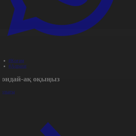
#Қоғам
#Aqparat
Сондай-ақ оқыңыз
арлығы