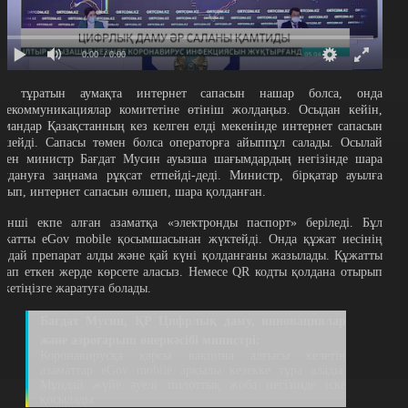
0:00
/ 0:00
із тұратын аумақта интернет сапасын нашар болса, онда
елекоммуникациялар комитетіне өтініш жолдаңыз. Осыдан кейін,
амандар Қазақстанның кез келген елді мекенінде интернет сапасын
лшейді. Сапасы төмен болса операторға айыппұл салады. Осылай
еген министр Бағдат Мусин ауызша шағымдардың негізінде шара
олдануға заңнама рұқсат етпейді-деді. Министр, бірқатар ауылға
арып, интернет сапасын өлшеп, шара қолданған.
кінші екпе алған азаматқа «электронды паспорт» беріледі. Бұл
ұжатты eGov mobile қосымшасынан жүктейді. Онда құжат иесінің
андай препарат алды және қай күні қолданғаны жазылады. Құжатты
алап еткен жерде көрсете аласыз. Немесе QR кодты қолдана отырып
ажетіңізге жаратуға болады.
Бағдат Мусин, ҚР Цифрлық даму, инновациялар
және аэроғарыш өнеркәсібі министрі:
Коронавирусқа қарсы вакцина алғысы келетін
азаматтар eGov mobile арқылы кезекке тұра алады.
Мұндай жүйе әуелі пилоттық жоба негізінде іске
қосылады.