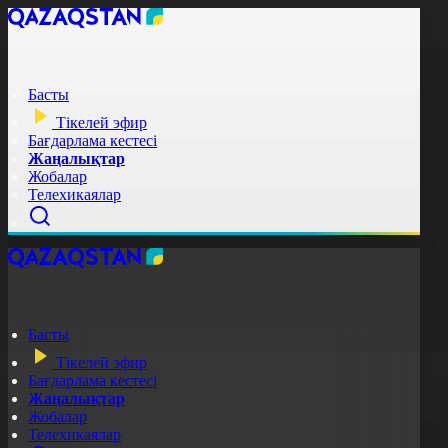
Басты
Тікелей эфир
Бағдарлама кестесі
Жаңалықтар
Жобалар
Телехикаялар
Басты
Тікелей эфир
Бағдарлама кестесі
Жаңалықтар
Жобалар
Телехикаялар