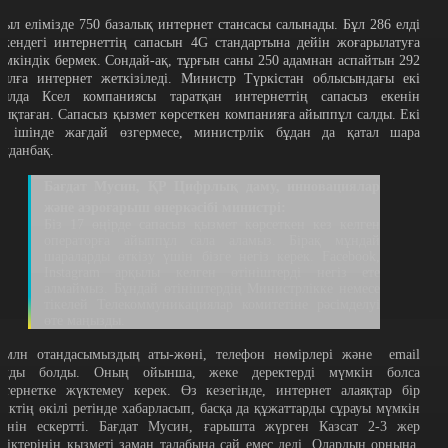
иыл елімізде 750 базалық интернет стансасы салынады. Бұл 286 елді
екендегі интернеттің сапасын 4G стандартына дейін жоғарылатуға
үмкіндік бермек. Сондай-ақ, тұрғын саны 250 адамнан аспайтын 292
уылға интернет жеткізіледі. Министр Түркістан облысындағы екі
уылда Ксел компаниясы таратқан интернеттің сапасыз екенін
нықтаған. Сапасыз қызмет көрсеткен компанияға айыппұл салды. Екі
й ішінде жағдай өзгермесе, министрлік бұдан да қатал шара
олданбақ.
Бағдат Мусин, ҚР Цифрлық даму, инновациялар
және аэроғарыш өнеркәсібі министрі:
Біз 17 өңірде сапасыз қызмет көрсеткен кез келген
операторға айыппұл сала аламыз. Бірақ мұндай
шараларды өткізу үшін бізге негіз керек. Facebook,
Instagram арқылы келген өтініштерді негіз ете
алмаймыз. Бұндай өтініштердің Министрлікке немесе
тікелей Телекоммуникациялар комитетіне рәсімделуі
өте маңызды.
 млн отандасымыздың аты-жөні, телефон нөмірлері және email
олды болды. Оның ойынша, жеке деректерді мүмкін болса
нтернетке жүктемеу керек. Өз кезегінде, интернет алаяқтар бір
анктің өкілі ретінде хабарласып, басқа да құжаттарды сұрауы мүмкін
кенін ескертті. Бағдат Мусин, ғарышта жүрген Казсат 2-3 жер
еріктерінің қызметі заман талабына сай емес деді. Олардың орнына,