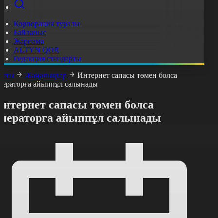
Корпорация туралы
Байланыс
Жарнама
ALTYN QOR
Редакция стандарты
асты
Жаңалықтар
Интернет сапасы төмен болса
ператорға айыппұл салынады
Интернет сапасы төмен болса
операторға айыппұл салынады