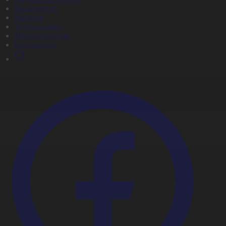
Жаңалықтар
Жобалар
Телехикаялар
Мультсериалдар
Видеоархив