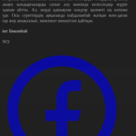
аманауи қондырғыларды сатып алу жөнінде келіссөздер жүріп
атқанын айтты. Ал, жерді қашықтан зондтау қызметі оң нәтиже
еруде. Осы суреттердің арқасында пайдаланбай жатқан млн-даған
ектар жер анықталып, мемлекет меншігіне қайтқан.
абит Бөкенбай
өлісу