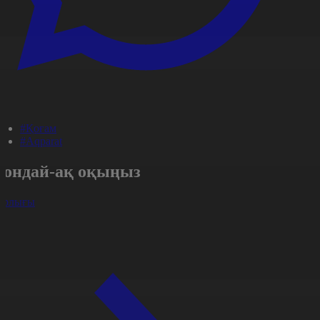
#Қоғам
#Aqparat
Сондай-ақ оқыңыз
арлығы