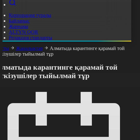
Корпорация туралы
Байланыс
Жарнама
ALTYN QOR
Редакция стандарты
асты
Жаңалықтар
Алматыда карантинге қарамай той
ткізушілер тыйылмай тұр
Алматыда карантинге қарамай той
өткізушілер тыйылмай тұр