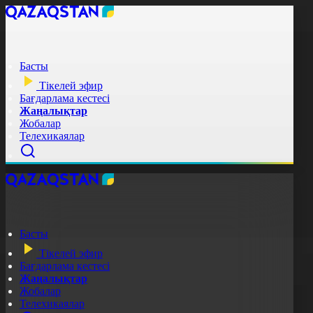
Басты
Тікелей эфир
Бағдарлама кестесі
Жаңалықтар
Жобалар
Телехикаялар
Басты
Тікелей эфир
Бағдарлама кестесі
Жаңалықтар
Жобалар
Телехикаялар