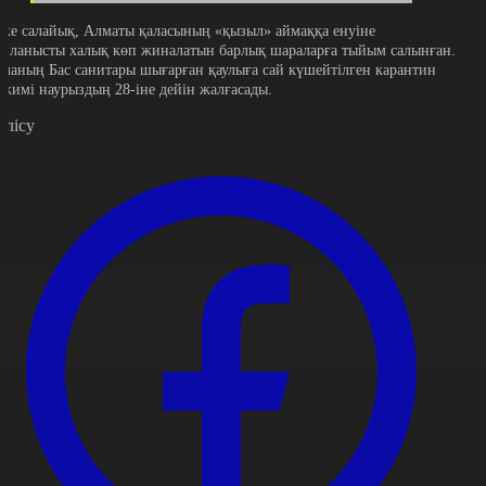
ске салайық, Алматы қаласының «қызыл» аймаққа енуіне
айланысты халық көп жиналатын барлық шараларға тыйым салынған.
аланың Бас санитары шығарған қаулыға сай күшейтілген карантин
ежимі наурыздың 28-іне дейін жалғасады.
өлісу