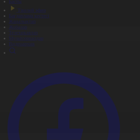
Басты
Тікелей эфир
Бағдарлама кестесі
Жаңалықтар
Жобалар
Телехикаялар
Мультсериалдар
Видеоархив