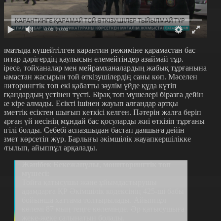
0:00
/ 0:00
лматыда күшейтілген карантин режиміне қарамастан бас
анитар дәрігердің қаулысын елемейтіндер азаймай тұр.
сіресе, тойханалар мен мейрамханалардың жабық тұрғанына
арамастан жасырын той өткізушілердің саны көп. Мәселен
ониторингтік топ екі қабатты зәулім үйде құда күтіп
атқандардың үстінен түсті. Бірақ топ мүшелері біразға дейін
шке кіре алмады. Есікті ішінен жауып алғандар артқы
ызметтік есіктен шығып кеткісі келген. Пәтерін жалға беріп
тырған үй иесінің мұндай бас қосуларды жиі өткізіп тұрғаны
елгілі болды. Себебі аспазшыдан бастап даяшыға дейін
ызмет көрсетіп жүр. Барлығы әкімшілік жауапкершілікке
артылып, айыппұл арқалады.
Жәнібек Бекежанұлы, мониторингтік топ
мүшесі:
Тойға қатысушы және ұйымдастырушы
адамдарға ҚР Әкімшілік кодексінің 425-ші бабы
бойынша хаттама толтырылады. Айыппұл
көлемі 87 мың теңге көлемінде. Әр қатысушыға
жеке-жеке салынатын болады.