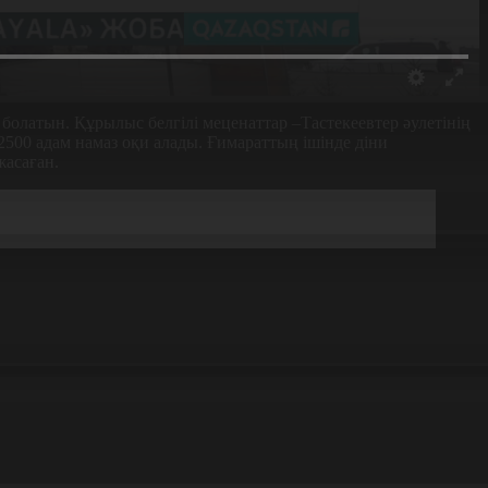
латын. Құрылыс белгілі меценаттар –Тастекеевтер әулетінің
2500 адам намаз оқи алады. Ғимараттың ішінде діни
жасаған.
рілуі өзім үшін үкен қуаныш. Сонымен қатар біздің