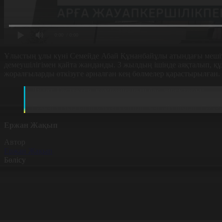
0:00
/ 0:00
Ұлыстың ұлы күні Семейде Абай Құнанбайұлы атындағы мешіт 
демеушілігімен қайта жанданды. 3 жылдың ішінде аяқталып, құл
жоралғыларды өткізуге арналған кең бөлмелер қарастырылған
Дулат Тастекеев, компанияның бас директоры:
Ақ күрек жел ескен, күн мен түн теңескен нағыз әз-Н
Семей халқы үшін үлкен қуаныш деп ойлаймын. Себебі
Ержан Жақып
Автор
Ержан Жақып
Бөлісу