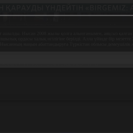
ашылды. Нысан 2008 жылы қолға алынғанымен, аяқсыз қалған бо
шылық ордасы халық игілігіне берілді. Алла үйінде бір мезетте 
. Нысанның маңын абаттандыруға Түркістан облысы демеушілік 
аурыз мейрамымыздың қарсаңында осы мешітіміздің қолданысқа бе
 бұл мешітті халық 15 жылға жуық уақыт тосты.