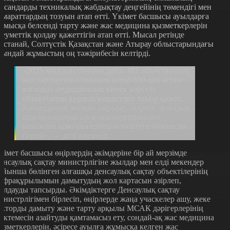
ысандарды техникалық жабдықтау деңгейінің төмендігі мен
имараттардың тозуын атап өтті. Үкімет басшысы ауылдарға
ұмысқа белсенді тарту және жас медицина қызметкерлерін
леуметтік қолдау қажеттігін атап өтті. Мысал ретінде
останай, Солтүстік Қазақстан және Атырау облыстарындағы
сындай жұмыстың оң тәжірибесін келтірді.
«2025 жылдың соңына дейін 487 объектіні салу
жоспарланған. Сонымен қатар 600-ден астам
алғашқы медициналық көмек көрсету
объектілерін күрделі жөндеуден өткізу қажет.
Қабылданып жатқан шаралар, әсіресе, ауылдық
елді мекендерді алғашқы медициналық
көмекпен қамтуды едәуір кеңейтуге мүмкіндік
береді», — деді премьер.
кімет басшысы өңірлердің әкімдеріне бір ай мерзімде
енсаулық сақтау министрлігіне жылдар мен елді мекендер
ойынша бөлінген алғашқы денсаулық сақтау объектілерінің
нфрақұрылымын дамытудың жол картасын әзірлеп,
олдауды тапсырды. Әкімдіктерге Денсаулық сақтау
инистрлігімен бірлесіп, өңірлерде жаңа учаскелер ашу, жеке
екторды дамыту және тарту арқылы МСАК дәрігерлерінің
үктемесін азайтуды қамтамасыз ету, сондай-ақ жас медицина
ызметкерлерін, әсіресе ауылға жұмысқа келген жас