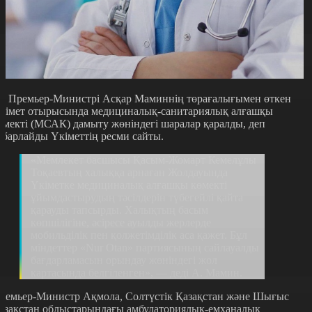
Р Премьер-Министрі Асқар Маминнің төрағалығымен өткен
кімет отырысында медициналық-санитариялық алғашқы
өмекті (МСАК) дамыту жөніндегі шаралар қаралды, деп
абарлайды Үкіметтің ресми сайты.
«Мемлекет басшысы Қасым-Жомарт Кемелұлы
Тоқаевтың халыққа арнаған Жолдауында
Үкіметке медициналық алғашқы көмекті
ұйымдастырудың тәсілдерін түбегейлі қайта
қарауды тапсырды. Халықтың басым
көпшілігіне, әсіресе ауылды жерлерде
мобильділік пен қолжетімділік аса қажет. Бұл
міндеттер «Nur Otan» партиясының сайлауалды
бағдарламасын орындау жөніндегі жол
картасында белгіленген», — деді А. Мамин.
ремьер-Министр Ақмола, Солтүстік Қазақстан және Шығыс
азақстан облыстарындағы амбулаториялық-емханалық