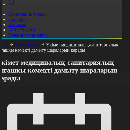
Корпорация туралы
Байланыс
Жарнама
ALTYN QOR
Редакция стандарты
асты
Жаңалықтар
Үкімет медициналық-санитариялық
лғашқы көмекті дамыту шараларын қарады
Үкімет медициналық-санитариялық
алғашқы көмекті дамыту шараларын
қарады