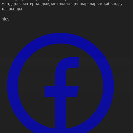
амандарды материалдық ынталандыру шараларын қабылдау
апсырылды.
өлісу