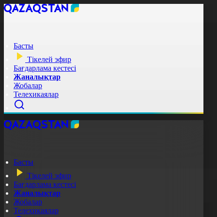
Басты
Тікелей эфир
Бағдарлама кестесі
Жаңалықтар
Жобалар
Телехикаялар
Басты
Тікелей эфир
Бағдарлама кестесі
Жаңалықтар
Жобалар
Телехикаялар