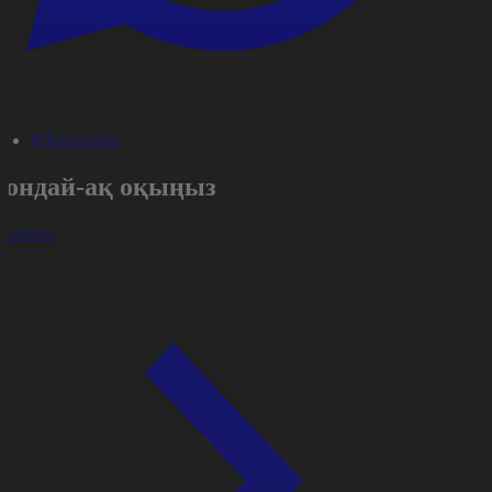
#Денсаулық
Сондай-ақ оқыңыз
арлығы