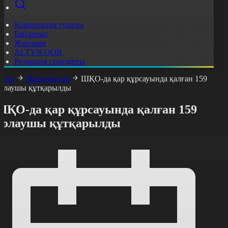
Корпорация туралы
Байланыс
Жарнама
ALTYN QOR
Редакция стандарты
асты
Жаңалықтар
ШҚО-да қар құрсауында қалған 159
олаушы құтқарылды
ШҚО-да қар құрсауында қалған 159
жолаушы құтқарылды