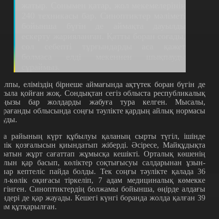
жатыр. Сонымен қатар, жол мекемелерінің
240 техникасы бар. Синоптиктер мәліметі
бойынша бүгін де аймақта дауылды
ескерту жарияланған. Қатты боран соғады,
сол себепті тұрғындарды аса қажет
болмаса елді мекеннен шықпауды
сұраймыз.
алпы, еліміздің бірнеше аймағында ақтүтек боран бүгін де
асыла қойған жоқ. Сондықтан сегіз облыста республикалық
аңызы бар жолдарды жабуға тура келген. Мысалы,
арағанды облысында соңғы тәулікте қардың айлық нормасы
ауды.
уа райының күрт құбылуы қаланың сырты түгіл, ішінде
өлік қозғалысын қиындатып жіберді. Әсіресе, Майқұдықта
ұратын жұрт сағаттап жұмысқа кешікті. Орталық көшенің
олын қар басып, көліктер соқтығысуы салдарынан ұзын-
онар кептеліс пайда болды. Тек соңғы тәулікте қалада 36
ол-көлік оқиғасы тіркеліп, 7 адам медициналық көмекке
үгінген. Синоптиктердің болжамы бойынша, өңірде алдағы
үндері де қар жауады. Кешегі күнгі боранда жолда қалған 39
дам құтқарылған.