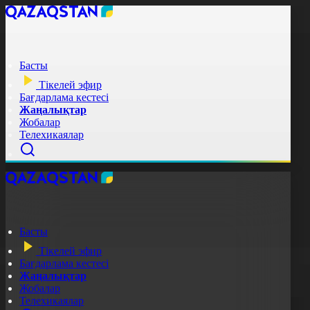
Басты
Тікелей эфир
Бағдарлама кестесі
Жаңалықтар
Жобалар
Телехикаялар
Басты
Тікелей эфир
Бағдарлама кестесі
Жаңалықтар
Жобалар
Телехикаялар