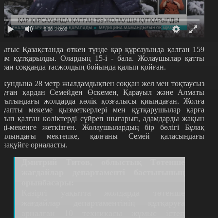
0:00
/ 0:00
ығыс Қазақстанда өткен түнде қар құрсауында қалған 159
дам құтқарылды. Олардың 15-і - бала. Жолаушылар қатты
оран соққанда тасжолдың бойында қалып қойған.
екундына 28 метр жылдамдықпен соққан жел мен тоқтаусыз
ауған қардан Семейден Өскемен, Қарауыл және Алматы
ағытындағы жолдарда көлік қозғалысы қиындаған. Жолға
ауапты мекеме қызметкерлері мен құтқарушылар қарға
атып қалған көліктерді сүйреп шығарып, адамдарды жақын
лді-мекенге жеткізген. Жолаушылардың бір бөлігі Бұлақ
уылындағы мектепке, қалғаны Семей қаласындағы
онақүйге орналасты.
Дмитрий Титов, облыстық Төтенше
жағдайлар департаменті бастығының
орынбасары:
Қазіргі уақытта жолдарда төтенше
жағдайлар департаментінің құтқаруға
арналған 10 техникасы жұмыс істеп