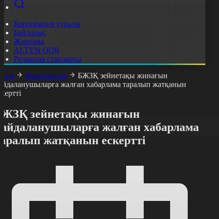
Корпорация туралы
Байланыс
Жарнама
ALTYN QOR
Редакция стандарты
асты
Жаңалықтар
БЖЗҚ зейнетақы жинағын
айдаланушыларға жалған хабарлама таралып жатқанын
скертті
БЖЗҚ зейнетақы жинағын
пайдаланушыларға жалған хабарлама
таралып жатқанын ескертті