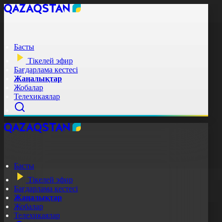
Басты
Тікелей эфир
Бағдарлама кестесі
Жаңалықтар
Жобалар
Телехикаялар
Басты
Тікелей эфир
Бағдарлама кестесі
Жаңалықтар
Жобалар
Телехикаялар