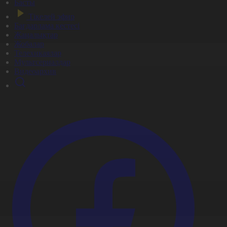
Басты
Тікелей эфир
Бағдарлама кестесі
Жаңалықтар
Жобалар
Телехикаялар
Мультсериалдар
Видеоархив