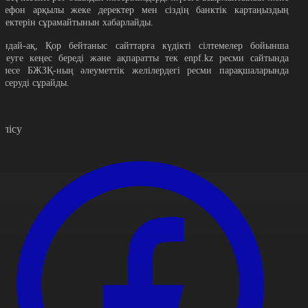
елефон арқылы жеке деректер мен сіздің банктік картаңыздың
еректерін сұрамайтынын хабарлайды.
ондай-ақ, Қор бейтаныс сайттарға күдікті сілтемелер бойынша
тпеуге кеңес береді және ақпаратты тек enpf.kz ресми сайтында
емесе БЖЗҚ-ның әлеуметтік желілердегі ресми парақшаларында
ексеруді сұрайды.
өлісу