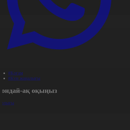
#Қоғам
#Күн жаңалығы
Сондай-ақ оқыңыз
арлығы