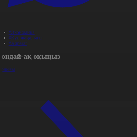
#Экономика
#Күн жаңалығы
#Aqparat
Сондай-ақ оқыңыз
арлығы