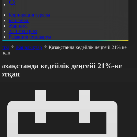
Корпорация туралы
Байланыс
Жарнама
ALTYN QOR
Редакция стандарты
асты
Жаңалықтар
Қазақстанда кедейлік деңгейі 21%-ке
ртқан
азақстанда кедейлік деңгейі 21%-ке
артқан