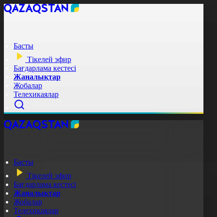
Басты
Тікелей эфир
Бағдарлама кестесі
Жаңалықтар
Жобалар
Телехикаялар
Басты
Тікелей эфир
Бағдарлама кестесі
Жаңалықтар
Жобалар
Телехикаялар