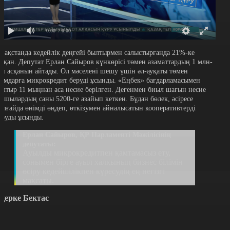
0:00
/ 0:00
азақстанда кедейлік деңгейі былтырмен салыстырғанда 21%-ке
ртқан. Депутат Ерлан Сайыров күнкөрісі төмен азаматтардың 1 млн-
ан асқанын айтады. Ол мәселені шешу үшін әл-ауқаты төмен
дамдарға микрокредит беруді ұсынды. «Еңбек» бағдарламасымен
ылтыр 11 мыңнан аса несие берілген. Дегенмен биыл шағын несие
лушылардың саны 5200-ге азайып кеткен. Бұдан бөлек, әсіресе
алғайда өнімді өңдеп, өткізумен айналысатын кооперативтерді
ұруды ұсынды.
Ерлан Сайыров, ҚР Парламенті Мәжілісінің
депутаты:
Ауылды микрокредитпен қамтамасыз ету,
сонымен бірге ауыл халқының бизнес білімін
өсіру кедейшілікпен күресудің ең негізгі
мақсаты.
қерке Бектас