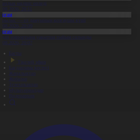
тандық өндіріс өрледі
8.08.2026, 20:11
Қоғам
ұрылыс — ел дамуының қозғаушы күші
8.08.2026, 20:09
Қоғам
идай импортына уақытша тыйым салынды
8.08.2026, 20:07
Басты
Тікелей эфир
Бағдарлама кестесі
Жаңалықтар
Жобалар
Телехикаялар
Мультсериалдар
Видеоархив