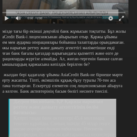
0:00
/ 0:00
лімізде тағы бір екінші деңгейлі банк жұмысын тоқтатты. Бұл жолы
siaCredit Bank-і лицензиясынан айырылып отыр. Қаржы ұйымы
өлем мен аударма операциялары бойынша талаптарды орындамаған.
аржы нарығын реттеу және дамыту агенттігі мәліметінше енді
талған банк бағалы қағаздар нарығындағы қызметті және өзге де
перацияларды жүргізе алмайды. Ал, жиған-тергенін банкке салған
алымшылардың қаржысына кепілдік берілген бе?
кі жылдан бері қадағалау ұйымы AsiaCredit Bank-не бірнеше мәрте
скерту жасапты. Тіпті, әкімшілік құқық-бұзу туралы 70-тен аса
аттама толтырған. Ескертуді елемеген соң лицензиясынан айыруға
ура келген. Банк активтерінің басым бөлігі несиеге тиесілі.
Дәурен Нисинбаев, ҚР Қаржы нарығын
реттеу және дамыту агенттігінің бөлім
басшысы:
Қазіргі таңда банк активтері 45,4 миллиард
теңгені құрайды. Соның ішінде 45 млдр теңге
несие портфелі болып табылады. Несиелік
портфелдің 70 пайызы қайтарымсыз несиелерге