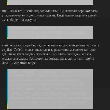
тиесілі.
лина - AsiaCredit Bank-нің салымшысы. Екі жылдан бері жолдасы
кеуі жиған-тергенін депозитке салған. Енді ақшамызда ала алмай
аламыз ба деп алаңдаулы.
Алина Иманғалиева, банк салымшысы:
Менеджерлар ештеңе білмейді. Қашан ақша
берілетіні туралы нақты жауап жоқ.
епозиттерге кепілдік беру қоры азаматтардың алаңдауына еш негіз
оқ дейді. Себебі, салымшылардың қаражатына мемлекет кепілдік
ереді. Жеке тұлғалардың жинағы 15 миллион теңгеден аспаса,
аржысын ала алады. Ал шетел валютасындағы депозиттің шекті
омасы - 5 миллион теңге.
Әділ Утембаев, «Қазақстанның депозиттерге
кепілдік беру қорының» төрағасы:
Біздің қорымыз депозитке ақша жинаған
салымшылардың қаржысын қайтарады. Тек
шекті сомадан аспауы тиіс. Ал депозиттегі
сомасы белгіленген межеден асып кеткендер
банктің тарату комиссиясына өтініш бере алады.
Бұл қаржы ұйымын тарату туралы сот шешімі
шыққан соң ғана мүмкін болмақ.