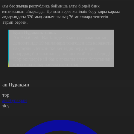
оңғы бес жылда республика бойынша алты бірдей банк
ицензиясынан айырылды. Депозиттерге кепілдік беру қоры қаржы
йымдарындағы 320 мың салымшының 76 миллиард теңгесін
айтарып берген.
Қуан Нұрақын, тілші:
Ал AsiaCredit Bank-інде 23 мың салымшының
депозитінде 19 миллиард теңгеден аса қаражаты
сақтаулы. Депозитке кепілдік беру қоры
олардың бір тиынын да қалдырмай өтеп береді.
Қор өкілдері қай банк арқылы алуға болатынын
қосымша хабарлаймыз деп отыр.
уан Нұрақын
втор
уан Нұрақын
өлісу