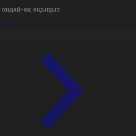
Сондай-ақ оқыңыз
арлығы