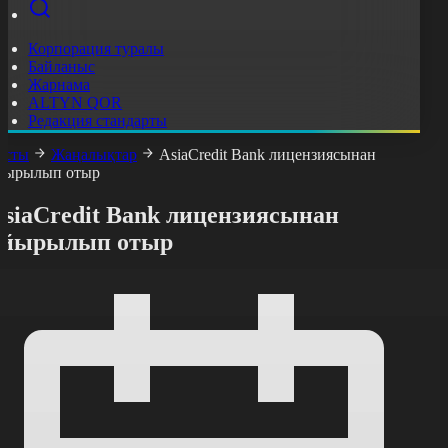
Корпорация туралы
Байланыс
Жарнама
ALTYN QOR
Редакция стандарты
асты
Жаңалықтар
AsiaCredit Bank лицензиясынан
йырылып отыр
AsiaCredit Bank лицензиясынан
айырылып отыр