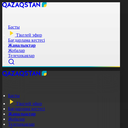
Басты
Тікелей эфир
Бағдарлама кестесі
Жаңалықтар
Жобалар
Телехикаялар
Басты
Тікелей эфир
Бағдарлама кестесі
Жаңалықтар
Жобалар
Телехикаялар