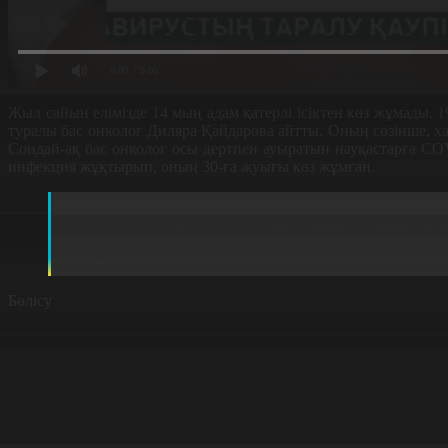
0:00
/ 0:00
Жыл сайын елімізде 14 мың адам қатерлі ісіктен көз жұмады. 1
туралы бас онколог Диляра Қайдарова айтты. Оның сөзінше, ха
Сондай-ақ бас онколог осы дертпен ауыратын науқастарға CO
инфекция жұқтырып, оның 30-ға жуығы көз жұмған.
Диляра Қайдарова, Қазақстанның бас онколог 
Жыл сайын скринингтік бақылаудан өтудің пайда
алып, тексеріліп тұру қажет. Обырмен күресуг
ескерткім келеді.
Бөлісу