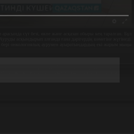
 арасында сүт безі, өкпе және асқазан обыры кең таралған. Бұл
Ауруды асқындырып алғанда ғана дәрігердің көмегіне жүгінеді.
ан бері онкологиялық аурумен ауыратындардың екі жарым мыңы
ысында байқала бермейді. Сондықтан аурудың алдын
кті анықтау және оны емдеу тегін екенін тағы да