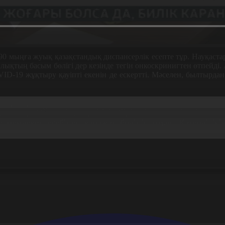
90 мыңға жуық қазақстандық диспансерлік есепте тұр. Науқастар
лықтың басым бөлігі дер кезінде тегін онкоскринигтен өтпейді. 
VID-19 жұқтыру қауіпті екенін де ескертті. Мәселен, былтырд
дәрігері:
сы зор. Өйткені қатерлі ісік бірінші және екінші сат
е мемлекет есебінен қаражат бөлініп отыр. Қатерлі ісі