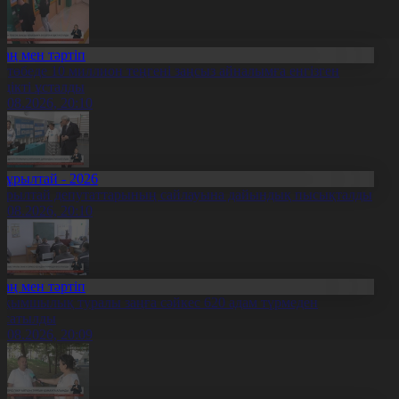
Заң мен тәртіп
қтөбеде 10 миллион теңгені заңсыз айналымға енгізген
үдікті ұсталды
5.08.2026, 20:10
Құрылтай - 2026
ұрылтай депутаттарының сайлауына дайындық пысықталды
5.08.2026, 20:10
Заң мен тәртіп
ақымшылық туралы заңға сәйкес 620 адам түрмеден
осатылды
5.08.2026, 20:09