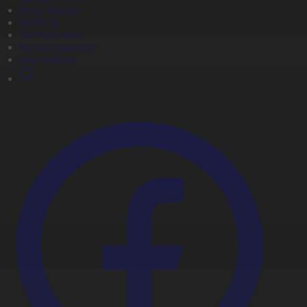
Жаңалықтар
Жобалар
Телехикаялар
Мультсериалдар
Видеоархив