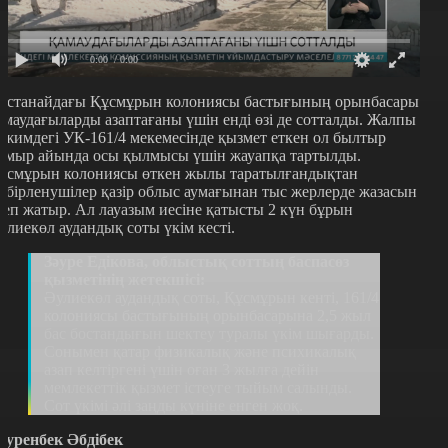
0:00
/ 0:00
останайдағы Құсмұрын колониясы бастығының орынбасары
амаудағыларды азаптағаны үшін енді өзі де сотталды. Жалпы
ежимдегі УК-161/4 мекемесінде қызмет еткен ол былтыр
амыр айында осы қылмысы үшін жауапқа тартылды.
ұсмұрын колониясы өткен жылы таратылғандықтан
әбірленушілер қазір облыс аумағынан тыс жерлерде жазасын
теп жатыр. Ал лауазым иесіне қатысты 2 күн бұрын
улиекөл аудандық соты үкім кесті.
Зәуре Едікова, облыстық соттың баспасөз
қызметінің жетекшісі:
Әулиекөл аудандық соты, Құсмұрын кенті, 161/4
колониясы бастығының орынбасарына 2,5 жыл
бас бостандығын шектеу туралы үкім шығарды.
Сонымен қатар физикалық және психикалық
азап келтіргені үшін оған 3 жылға дейін
мемлекеттік қызмет істеуге тыйым салынды.
Сот үкімі әлі заңды күніне енген жоқ.
әуренбек Әбдібек