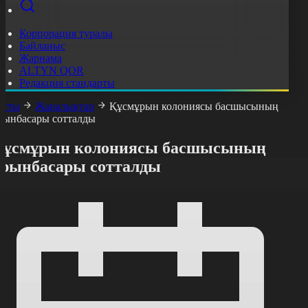
Корпорация туралы
Байланыс
Жарнама
ALTYN QOR
Редакция стандарты
асты
Жаңалықтар
Құсмұрын колониясы басшысының
рынбасары сотталды
Құсмұрын колониясы басшысының
орынбасары сотталды