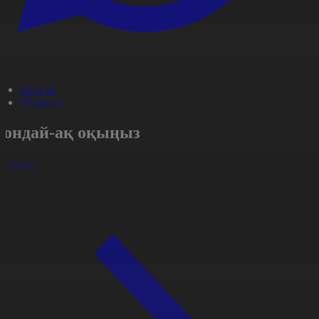
#Қоғам
#Aqparat
Сондай-ақ оқыңыз
арлығы