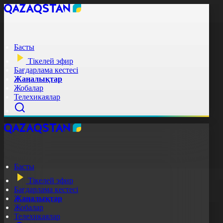
Басты
Тікелей эфир
Бағдарлама кестесі
Жаңалықтар
Жобалар
Телехикаялар
Басты
Тікелей эфир
Бағдарлама кестесі
Жаңалықтар
Жобалар
Телехикаялар