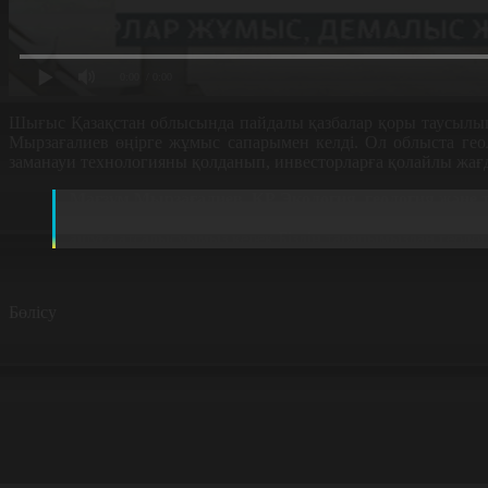
0:00
/ 0:00
Шығыс Қазақстан облысында пайдалы қазбалар қоры таусылып 
Мырзағалиев өңірге жұмыс сапарымен келді. Ол облыста ге
заманауи технологияны қолданып, инвесторларға қолайлы жағ
Мағзұм Мырзағалиев, ҚР Экология, геология және т
Бізді алаңдататыны - Өскеменде, Шығыс Қазақстан об
ашуға атсалысуымыз керек.Біздің тарапымыздан геолог
Бөлісу