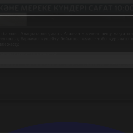
барады. Алаңдатарлық жайт. Аталған мәселені шешу мақсатынд
ологиялық барлауды күшейту бойынша жұмыс тобы құрылатынын
дай жасау.
абиғи ресурстар министрі:
лысында ресурстардың қоры 15 әрі кетсе 20 жылға жететіні а
ия комитеті және вице-министр жұмыс тобын құрады. Осы жұмыс 