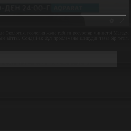
а Экология, геология және табиғи ресурстар министрі Мағзұм
 айтты. Сондай-ақ бұл проблеманы шешудің тағы бір тетігі
нық. Сондықтан біз қазірден бастап жаңа кен орындарын
тобына ірі кәсіпорындардың өкілдері кіреді.