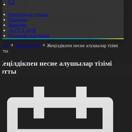
Корпорация туралы
Байланыс
Жарнама
ALTYN QOR
Редакция стандарты
асты
Жаңалықтар
Жеңілдікпен несие алушылар тізімі
ртты
еңілдікпен несие алушылар тізімі
артты