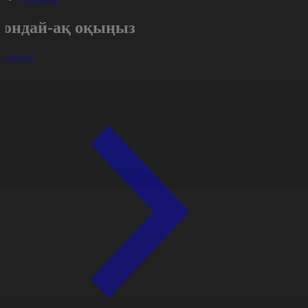
Сондай-ақ оқыңыз
арлығы