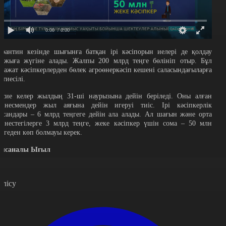
0:00
/ 0:00
арантин кезінде шығынға батқан ірі кәсіпорын иелері де қолдау
аржыға жүгіне алады. Жалпы 200 млрд теңге бөлініп отыр. Бұл
аражат кәсіпкерлерден бөлек агроөнеркәсіп кешені саласындағыларға
 тиесілі.
есие келер жылдың 31-ші наурызына дейін беріледі. Оны алған
изнесмендер жыл аяғына дейін игеруі тиіс. Ірі кәсіпкерлік
ысандары – 6 млрд теңгеге дейін ала алады. Ал шағын және орта
изнестегілерге 3 млрд теңге, жеке кәсіпкер үшін сома – 50 млн
еңгеден көп болмауы керек.
ысаналы Ығыл
өлісу