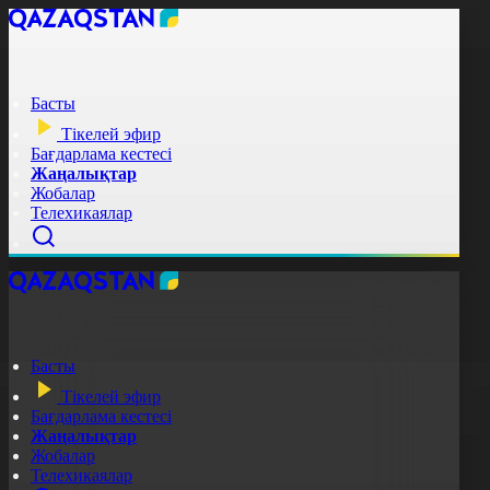
Басты
Тікелей эфир
Бағдарлама кестесі
Жаңалықтар
Жобалар
Телехикаялар
Басты
Тікелей эфир
Бағдарлама кестесі
Жаңалықтар
Жобалар
Телехикаялар