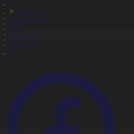
Басты
Тікелей эфир
Бағдарлама кестесі
Жаңалықтар
Жобалар
Телехикаялар
Мультсериалдар
Видеоархив