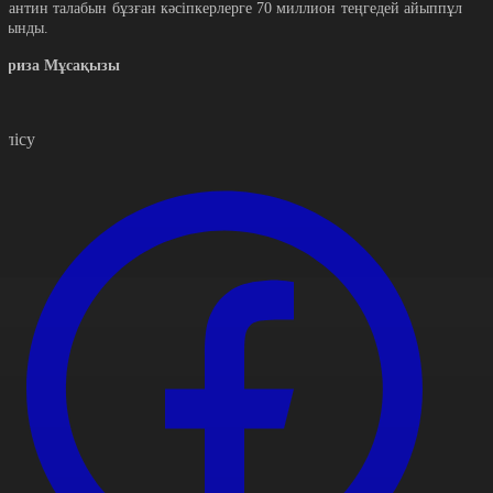
арантин талабын бұзған кәсіпкерлерге 70 миллион теңгедей айыппұл
алынды.
ариза Мұсақызы
өлісу