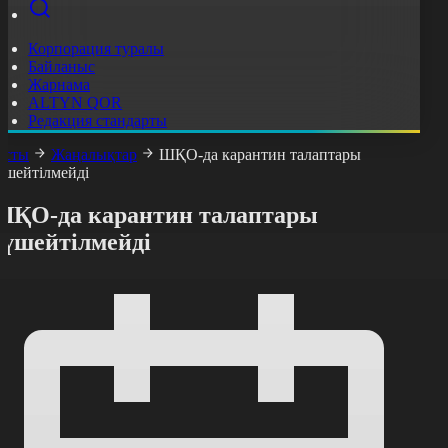
Корпорация туралы
Байланыс
Жарнама
ALTYN QOR
Редакция стандарты
асты
Жаңалықтар
ШҚО-да карантин талаптары
үшейтілмейді
ШҚО-да карантин талаптары
күшейтілмейді