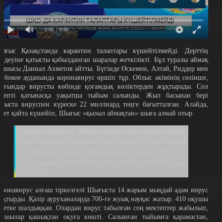
0:00
/ 0:00
ығыс Қазақстанда карантин талаптары күшейтілмейді. Дерттің
ендеуіне қатысты қабылданған шаралар жеткілікті. Бұл туралы аймақ
асшысы Даниал Ахметов айтты. Бүгінде Өскемен, Алтай, Риддер мен
лубокое ауданында коронавирус өршіп тұр. Облыс әкімінің сөзінше,
ұрғындар вирусты көбінде қоғамдық көліктерден жұқтырады. Сол
ебепті қатынасқа уақытша тыйым салынды. Жыл басынан бері
блыста вируспен күреске 22 миллиард теңге бағытталған. Алайда,
ндет қайта күшейіп, Шығыс «қызыл аймақтан» шыға алмай отыр.
Даниал Ахметов, Шығыс Қазақстан облысы әкімі:
-Біз шектеулі мәселені іске салдық, жаңа құрал-
жабдықтар алдық, дәрі-дәрмекті әкелдік. Күні-түні
бәрі жұмыс істеп жүр. Мен сенемін, нәтиже дұрыс
болады.
оронавирус алғаш тіркелгелі Шығыста 14 жарым мыңдай адам вирус
ұқтырды. Қазір ауруханаларда 700-ге жуық науқас жатыр. 410 оқушы
ндетке шалдыққан. Олардан вирус табылған соң мектептер жабылып,
қушылар қашықтан оқуға көшті. Салынған тыйымға қарамастан,