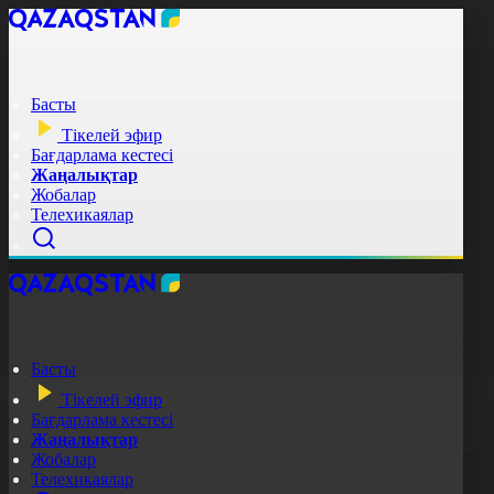
Басты
Тікелей эфир
Бағдарлама кестесі
Жаңалықтар
Жобалар
Телехикаялар
Басты
Тікелей эфир
Бағдарлама кестесі
Жаңалықтар
Жобалар
Телехикаялар