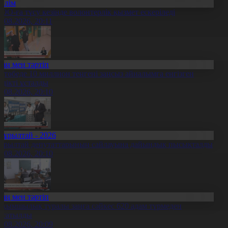
Білім
ОО-ға түсу кезінде волонтерлік қызмет ескеріледі
5.08.2026, 20:11
Заң мен тәртіп
қтөбеде 10 миллион теңгені заңсыз айналымға енгізген
үдікті ұсталды
5.08.2026, 20:10
Құрылтай - 2026
ұрылтай депутаттарының сайлауына дайындық пысықталды
5.08.2026, 20:10
Заң мен тәртіп
ақымшылық туралы заңға сәйкес 620 адам түрмеден
осатылды
5.08.2026, 20:09