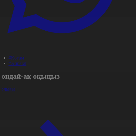
#Қоғам
#Aqparat
Сондай-ақ оқыңыз
арлығы