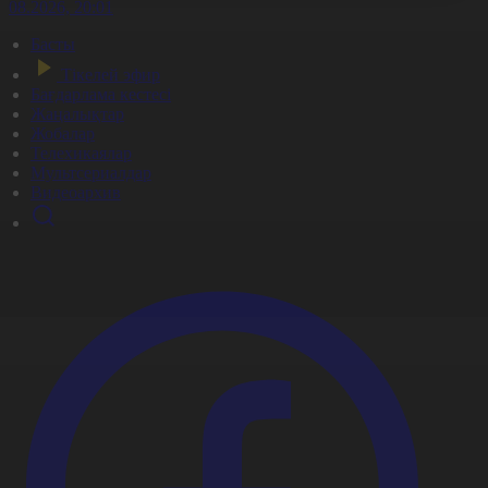
7.08.2026, 20:01
Басты
Тікелей эфир
Бағдарлама кестесі
Жаңалықтар
Жобалар
Телехикаялар
Мультсериалдар
Видеоархив