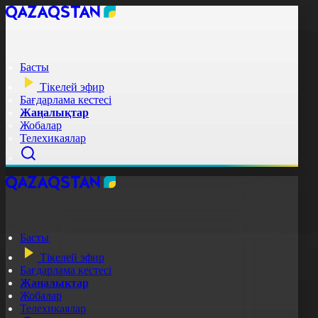
Басты
Тікелей эфир
Бағдарлама кестесі
Жаңалықтар
Жобалар
Телехикаялар
Басты
Тікелей эфир
Бағдарлама кестесі
Жаңалықтар
Жобалар
Телехикаялар