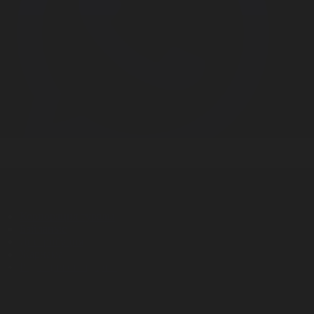
Корпорация туралы
Байланыс
Дистрибуция
Жарнама
Редакция стандарты