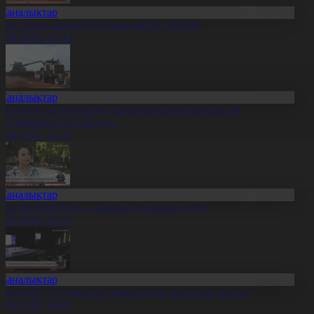
Жаңалықтар
иыл тұзды көлдерде 6 адам қайтыс болған
7.08.2026, 20:13
Жаңалықтар
резидент солтүстіктегі тұрғындарды облыстың 90
ылдығымен құттықтады
7.08.2026, 20:11
Жаңалықтар
аңа Конституция – жарқын болашақ кепілі
7.08.2026, 20:11
Жаңалықтар
ұрылтай: Үгіт-насихат жұмыстары жалғасып жатыр
7.08.2026, 20:01