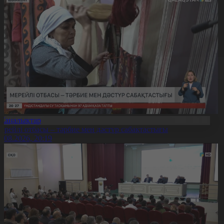
Жаңалықтар
ерейлі отбасы – тәрбие мен дәстүр сабақтастығы
7.08.2026, 20:19