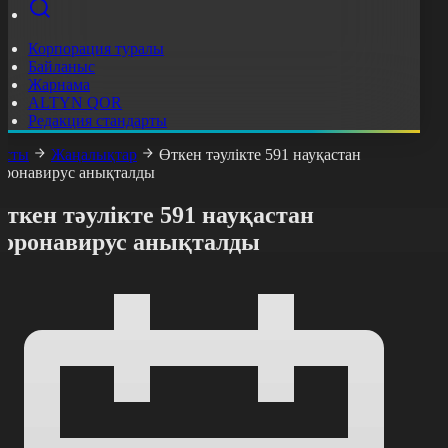
Корпорация туралы
Байланыс
Жарнама
ALTYN QOR
Редакция стандарты
асты
Жаңалықтар
Өткен тәулікте 591 науқастан
оронавирус анықталды
ткен тәулікте 591 науқастан
коронавирус анықталды