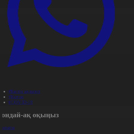
#Басты ақпарат
#Қоғам
#COVID-19
Сондай-ақ оқыңыз
арлығы