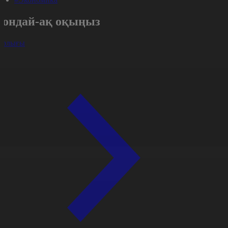
Сондай-ақ оқыңыз
арлығы