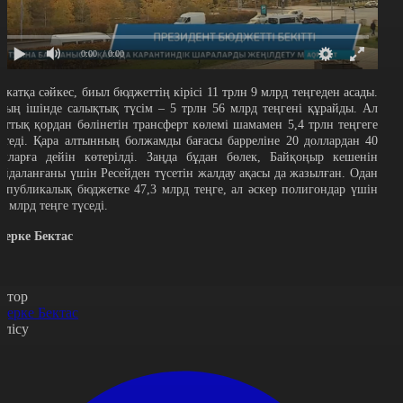
0:00
/ 0:00
ұжатқа сәйкес, биыл бюджеттің кірісі 11 трлн 9 млрд теңгеден асады.
ның ішінде салықтық түсім – 5 трлн 56 млрд теңгені құрайды. Ал
лттық қордан бөлінетін трансферт көлемі шамамен 5,4 трлн теңгеге
етеді. Қара алтынның болжамды бағасы барреліне 20 доллардан 40
олларға дейін көтерілді. Заңда бұдан бөлек, Байқоңыр кешенін
айдаланғаны үшін Ресейден түсетін жалдау ақасы да жазылған. Одан
еспубликалық бюджетке 47,3 млрд теңге, ал әскер полигондар үшін
,3 млрд теңге түседі.
қерке Бектас
втор
қерке Бектас
өлісу