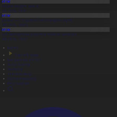
Қоғам
тандық өндіріс өрледі
8.08.2026, 20:11
Қоғам
ұрылыс — ел дамуының қозғаушы күші
8.08.2026, 20:09
Қоғам
идай импортына уақытша тыйым салынды
8.08.2026, 20:07
Басты
Тікелей эфир
Бағдарлама кестесі
Жаңалықтар
Жобалар
Телехикаялар
Мультсериалдар
Видеоархив