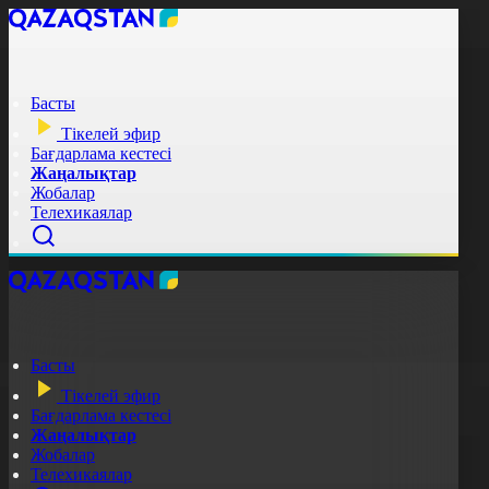
Басты
Тікелей эфир
Бағдарлама кестесі
Жаңалықтар
Жобалар
Телехикаялар
Басты
Тікелей эфир
Бағдарлама кестесі
Жаңалықтар
Жобалар
Телехикаялар