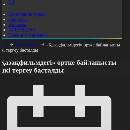
Корпорация туралы
Байланыс
Жарнама
ALTYN QOR
Редакция стандарты
асты
Жаңалықтар
«Қазақфильмдегі» өртке байланысты
шкі тергеу басталды
«Қазақфильмдегі» өртке байланысты
шкі тергеу басталды