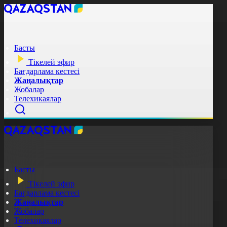
Басты
Тікелей эфир
Бағдарлама кестесі
Жаңалықтар
Жобалар
Телехикаялар
Басты
Тікелей эфир
Бағдарлама кестесі
Жаңалықтар
Жобалар
Телехикаялар