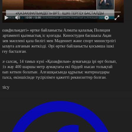
0:00
/ 0:00
Қазақфильмдегі» өртке байланысты Алматы қалалық Полиция
епартаменті қылмыстық іс қозғады. Киностудия басшысы Ақан
атаев мәселені қала билігі мен Мәдениет және спорт министрлігі
ақылауға алғанын жеткізді. Әрі өртке байланысты қосымша ішкі
ергеу басталған.
ске салсақ, 14 тамыз күні «Қазақфильм» аумағында ірі өрт болып,
ілсіз жау 400 шаршы метр аумақтағы екі бірдей нысан толықтай
анып кеткен болатын. Алғашқысында құрылыс материалдары
ақталса, екіншісінде түсірілімге қажетті реквизиттер болған.
өлісу