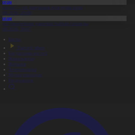
Қоғам
ұрылыс — ел дамуының қозғаушы күші
8.08.2026, 20:09
Қоғам
идай импортына уақытша тыйым салынды
8.08.2026, 20:07
Басты
Тікелей эфир
Бағдарлама кестесі
Жаңалықтар
Жобалар
Телехикаялар
Мультсериалдар
Видеоархив