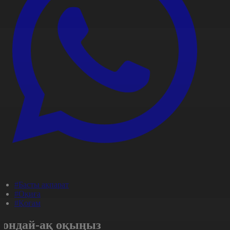
#Басты ақпарат
#Оқиға
#Қоғам
Сондай-ақ оқыңыз