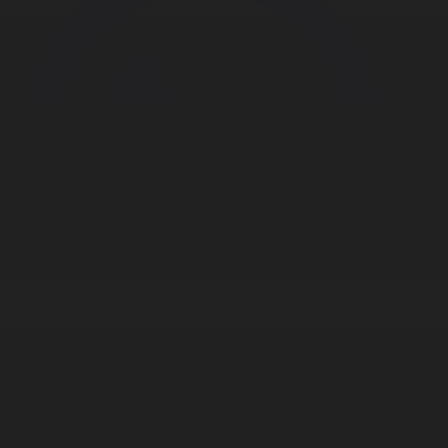
Корпорация туралы
Байланыс
Дистрибуция