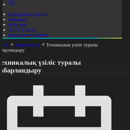
Корпорация туралы
Байланыс
Жарнама
ALTYN QOR
Редакция стандарты
асты
Жаңалықтар
Техникалық үзіліс туралы
абарландыру
Техникалық үзіліс туралы
хабарландыру