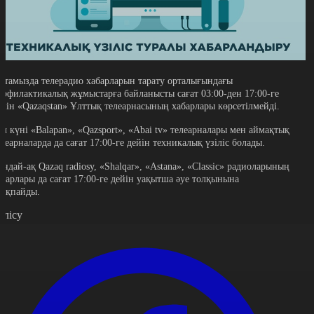
9 тамызда телерадио хабарларын тарату орталығындағы
рофилактикалық жұмыстарға байланысты сағат 03:00-ден 17:00-ге
ейін «Qazaqstan» Ұлттық телеарнасының хабарлары көрсетілмейді.
ұл күні «Вalapan», «Qazsport», «Abai tv» телеарналары мен аймақтық
елеарналарда да сағат 17:00-ге дейін техникалық үзіліс болады.
ондай-ақ Qazaq radiosy, «Shalqar», «Astana», «Classic» радиоларының
абарлары да сағат 17:00-ге дейін уақытша әуе толқынына
ықпайды.
өлісу