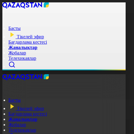
Басты
Тікелей эфир
Бағдарлама кестесі
Жаңалықтар
Жобалар
Телехикаялар
Басты
Тікелей эфир
Бағдарлама кестесі
Жаңалықтар
Жобалар
Телехикаялар