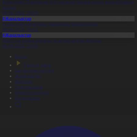
Құрылтай: Партиялар үгіт-насихат жұмыстарын жалғастырып
жатыр
06.08.2026, 20:05
#Жаңалықтар
Құрылтай сайлауына дайындық пысықталды
06.08.2026, 20:02
#Жаңалықтар
ШҚО-да тамыз айында да аптап ыстық болады
06.08.2026, 20:00
Басты
Тікелей эфир
Бағдарлама кестесі
Жаңалықтар
Жобалар
Телехикаялар
Мультсериалдар
Видеоархив