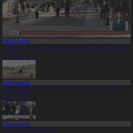
#Жаңалықтар
Алматы облысында 22 мыңнан аса тұрғын тазалық жұмысына
атсалысты
06.08.2026, 20:20
#Жаңалықтар
Астанада жолаушы мінген ұшқышсыз әуе кемесі алғаш рет
әуеге көтерілді
06.08.2026, 20:19
#Жаңалықтар
Әлем жаңалықтарына шолу