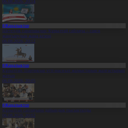
06.08.2026, 20:14
#Жаңалықтар
Шетелдік сарапшылар: Құрылтай сайлауы – саяси
жаңғырудың жаңа кезеңі
06.08.2026, 20:12
#Жаңалықтар
Құрылтай: Партиялар үгіт-насихат жұмыстарын жалғастырып
жатыр
06.08.2026, 20:05
#Жаңалықтар
Құрылтай сайлауына дайындық пысықталды
06.08.2026, 20:02