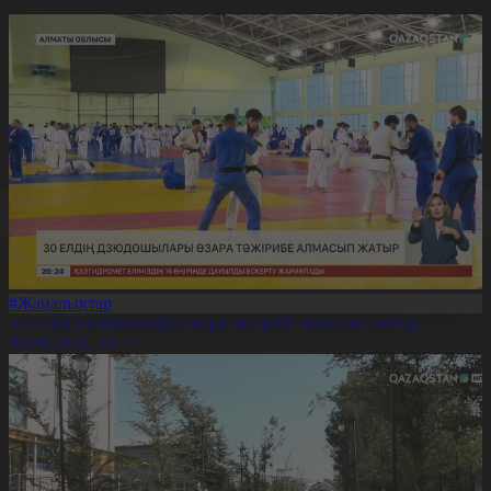
#Жаңалықтар
30 елдің дзюдошылары өзара тәжірибе алмасып жатыр
06.08.2026, 20:22