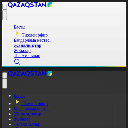
Басты
Тікелей эфир
Бағдарлама кестесі
Жаңалықтар
Жобалар
Телехикаялар
Басты
Тікелей эфир
Бағдарлама кестесі
Жаңалықтар
Жобалар
Телехикаялар