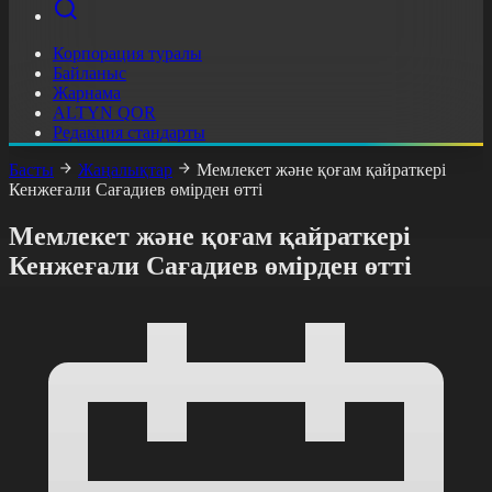
Корпорация туралы
Байланыс
Жарнама
ALTYN QOR
Редакция стандарты
Басты
Жаңалықтар
Мемлекет және қоғам қайраткері
Кенжеғали Сағадиев өмірден өтті
Мемлекет және қоғам қайраткері
Кенжеғали Сағадиев өмірден өтті