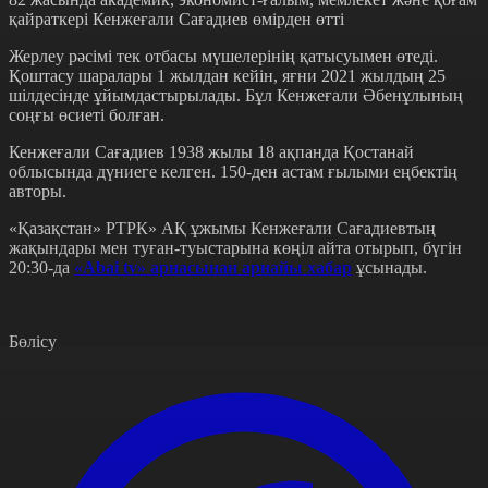
қайраткері Кенжеғали Сағадиев өмірден өтті
Жерлеу рәсімі тек отбасы мүшелерінің қатысуымен өтеді.
Қоштасу шаралары 1 жылдан кейін, яғни 2021 жылдың 25
шілдесінде ұйымдастырылады. Бұл Кенжеғали Әбенұлының
соңғы өсиеті болған.
Кенжеғали Сағадиев 1938 жылы 18 ақпанда Қостанай
облысында дүниеге келген. 150-ден астам ғылыми еңбектің
авторы.
«Қазақстан» РТРК» АҚ ұжымы Кенжеғали Сағадиевтың
жақындары мен туған-туыстарына көңіл айта отырып, бүгін
20:30-да
«Abai tv» арнасынан арнайы хабар
ұсынады.
Бөлісу