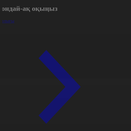
Сондай-ақ оқыңыз
арлығы