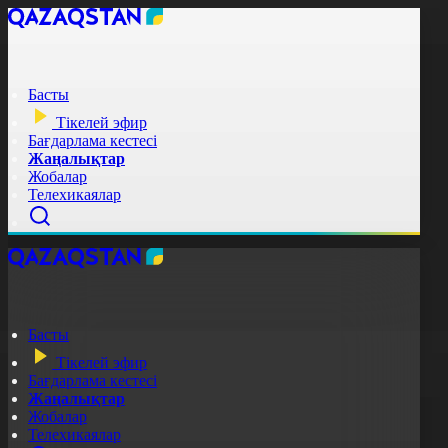
Басты
Тікелей эфир
Бағдарлама кестесі
Жаңалықтар
Жобалар
Телехикаялар
Басты
Тікелей эфир
Бағдарлама кестесі
Жаңалықтар
Жобалар
Телехикаялар