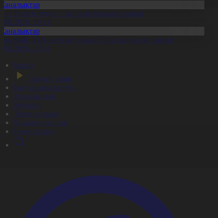
Жаңалықтар
аңа Конституция – жарқын болашақ кепілі
7.08.2026, 20:11
Жаңалықтар
ұрылтай: Үгіт-насихат жұмыстары жалғасып жатыр
7.08.2026, 20:01
Басты
Тікелей эфир
Бағдарлама кестесі
Жаңалықтар
Жобалар
Телехикаялар
Мультсериалдар
Видеоархив