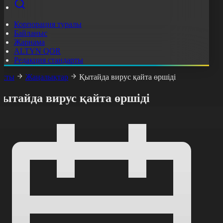
Корпорация туралы
Байланыс
Жарнама
ALTYN QOR
Редакция стандарты
асты
Жаңалықтар
Қытайда вирус қайта өршіді
Қытайда вирус қайта өршіді