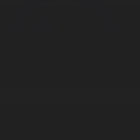
Корпорация туралы
Байланыс
Дистрибуция