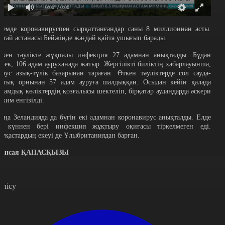
0:00
/ 0:00
лемде коронавируспен сырқаттанғандар саны 8 миллионнан асты.
ытай астанасы Бейжіңде жағдай қайта ушығып барады.
ткен тәулікте жұқпалы инфекция 27 адамнан анықталды. Бұдан
өлек, 106 адам ауруханада жатыр. Жергілікті биліктің хабарлауынша,
ирус азық-түлік базарынан тараған. Өткен тәуліктерде сол сауда-
аттық орнынан 57 адам ауруға шалдыққан. Осыдан кейін қалада
оғамдық көліктердің қозғалысы шектеліп, бірқатар аудандарда әскери
ежим енгізілді.
аңа Зеландияда да бүгін екі адамнан коронавирус анықталды. Елде
4 күннен бері инфекция жұқтыру оқиғасы тіркелмеген еді.
ауқастардың екеуі де Ұлыбританиядан барған.
ансая ҚАПАСҚЫЗЫ
өлісу