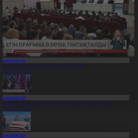
Жаңалықтар
ҚО-да егін орағына әзірлік пысықталды
7.08.2026, 20:17
Жаңалықтар
Болашақ ойындары-2026»: 180 млн қаралым жиналды
7.08.2026, 20:15
Жаңалықтар