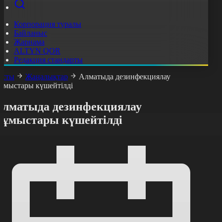
Корпорация туралы
Байланыс
Жарнама
ALTYN QOR
Редакция стандарты
асты
Жаңалықтар
Алматыда дезинфекциялау
ұмыстары күшейтілді
Алматыда дезинфекциялау
жұмыстары күшейтілді