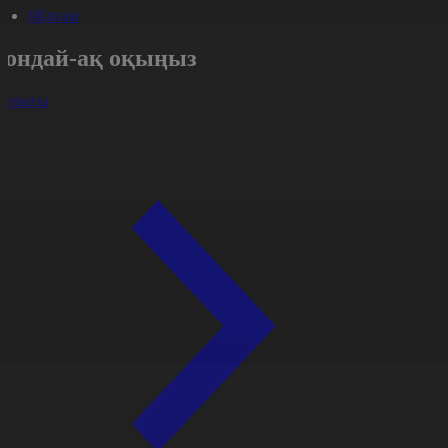
#Қоғам
Сондай-ақ оқыңыз
арлығы