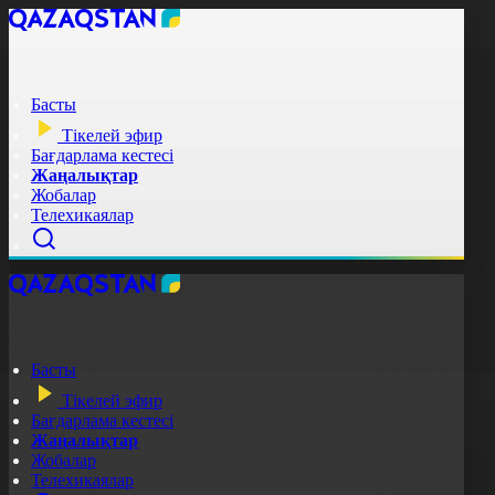
Басты
Тікелей эфир
Бағдарлама кестесі
Жаңалықтар
Жобалар
Телехикаялар
Басты
Тікелей эфир
Бағдарлама кестесі
Жаңалықтар
Жобалар
Телехикаялар