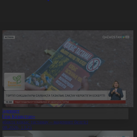
Мәдениет
«Таза Қазақстан»
аябақта қоқыс тастамау – мәдениет белгісі
7.08.2026, 13:25