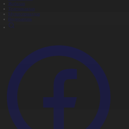
Жобалар
Телехикаялар
Мультсериалдар
Видеоархив