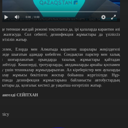
0:00
/ 0:00
лде төтенше жағдай режимі тоқтатылса да, ірі қалаларда карантин әлі
е жалғасуда. Сол себепті, дезинфекция жұмыстары да үзіліссіз
үргізіліп жатыр.
әселен, Елорда мен Алматыда карантин шаралары жеңілдегелі
өшеде шығатын адамдар көбейген. Сондықтан парктер мен халық
өп шоғырланатын орындарда тазалық жұмыстары қайтадан
үшейтілді. Көшелерді, тротуарларды, аялдамаларды арнайы қоспамен
уу үшін техникалар жұмылдырылған. Ал кіреберістер мен аулаларды
азалау жұмысы бекітілген жоспар бойынша жүргізілуде. Нұр-
ұлтанда дезинфекция жұмыстарына байланысты автобустардың
ағыттары да, қозғалыс кестесі де уақытша өзгертіліп жатыр.
мангелді СЕЙІТХАН
өлісу