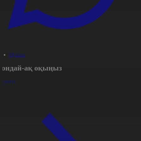
#Қоғам
Сондай-ақ оқыңыз
арлығы