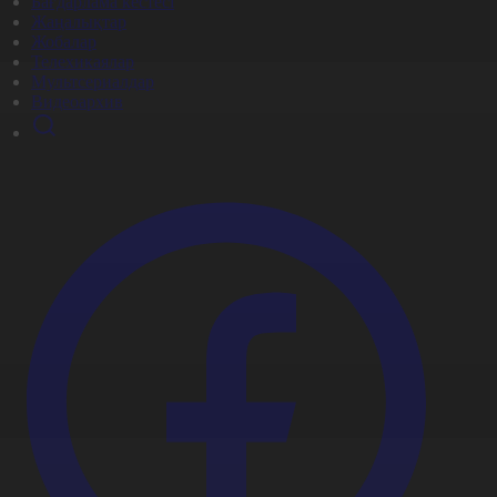
Бағдарлама кестесі
Жаңалықтар
Жобалар
Телехикаялар
Мультсериалдар
Видеоархив