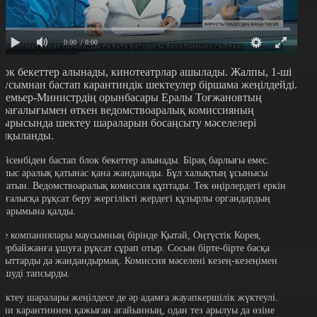
0:00
/ 0:00
лок бекеттер алынады, кинотеатрлар ашылады. Жалпы, 1-ші
аусымнан бастап карантиндік шектеулер біршама жеңілдейді.
ремьер-Министрдің орынбасары Ералы Тоғжановтың
өрағалығымен өткен ведомствоаралық комиссияның
тырысында шектеу шараларын босаңсыту мәселелері
алқыланды.
үйсенбіден бастап блок бекеттер алынады. Бірақ барлығы емес.
блыс аралық қатынас қана жанданады. Бұл халықтың ұсынысы
олатын. Ведомствоаралық комиссия құптады. Тек өңірлердегі еркін
озғалысқа рұқсат беру жергілікті жердегі құзырлы органдардың
йғарымына қалды.
уе компаниялары маусымның бірінде Қытай, Оңтүстік Корея,
зербайжанға ұшуға рұқсат сұрап отыр. Сосын бірте-бірте басқа
ағыттарды да жандандырмақ. Комиссия мәселені кезең-кезеңімен
ешуді тапсырды.
ектеу шаралары жеңілдесе де әр адамға жауапкершілік жүктеулі.
ғни карантиннен қажыған ағайынның, одан тез арылуы да өзіне