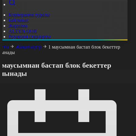
Корпорация туралы
Байланыс
Жарнама
ALTYN QOR
Редакция стандарты
асты
Жаңалықтар
1 маусымнан бастап блок бекеттер
лынады
 маусымнан бастап блок бекеттер
алынады