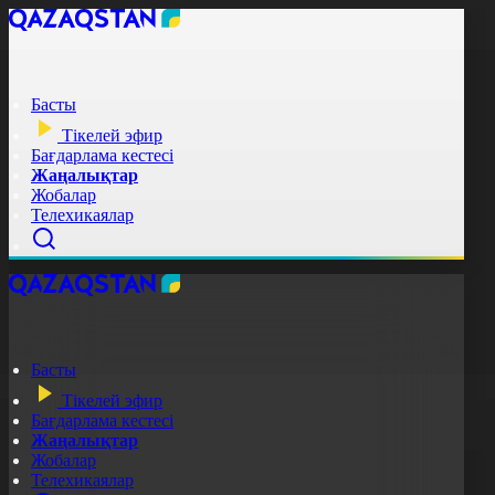
Басты
Тікелей эфир
Бағдарлама кестесі
Жаңалықтар
Жобалар
Телехикаялар
Басты
Тікелей эфир
Бағдарлама кестесі
Жаңалықтар
Жобалар
Телехикаялар