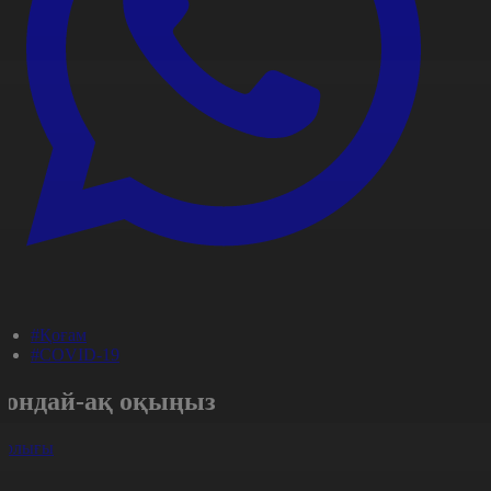
#Қоғам
#COVID-19
Сондай-ақ оқыңыз
арлығы