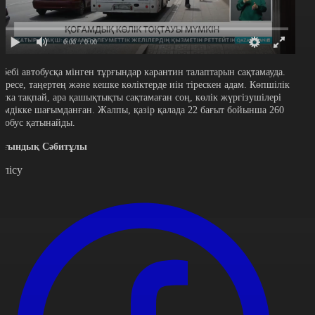
0:00
/ 0:00
ебебі автобусқа мінген тұрғындар карантин талаптарын сақтамауда.
сіресе, таңертең және кешке көліктерде иін тірескен адам. Көпшілік
аска тақпай, ара қашықтықты сақтамаған соң, көлік жүргізушілері
кімдікке шағымданған. Жалпы, қазір қалада 22 бағыт бойынша 260
втобус
қатынайды.
ағындық Сәбитұлы
өлісу