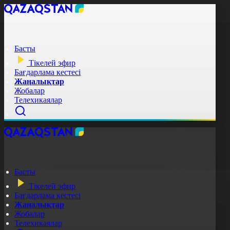
Басты
Тікелей эфир
Бағдарлама кестесі
Жаңалықтар
Жобалар
Телехикаялар
Басты
Тікелей эфир
Бағдарлама кестесі
Жаңалықтар
Жобалар
Телехикаялар