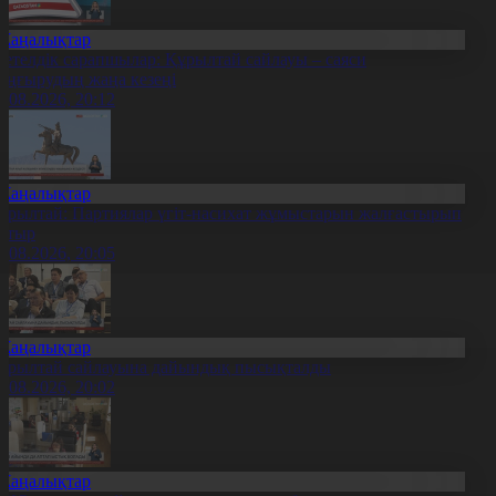
Жаңалықтар
етелдік сарапшылар: Құрылтай сайлауы – саяси
аңғырудың жаңа кезеңі
6.08.2026, 20:12
Жаңалықтар
ұрылтай: Партиялар үгіт-насихат жұмыстарын жалғастырып
атыр
6.08.2026, 20:05
Жаңалықтар
ұрылтай сайлауына дайындық пысықталды
6.08.2026, 20:02
Жаңалықтар