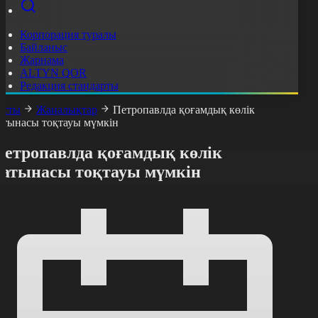
Корпорация туралы
Байланыс
Жарнама
ALTYN QOR
Редакция стандарты
асты
Жаңалықтар
Петропавлда қоғамдық көлік
атынасы тоқтауы мүмкін
Петропавлда қоғамдық көлік
қатынасы тоқтауы мүмкін