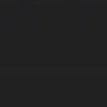
Корпорация туралы
Байланыс
Дистрибуция