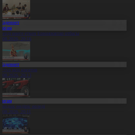
Мәдениет
Қоғам
нерді өнеге еткен Ерниязовтар отбасы
8.08.2026, 20:16
Мәдениет
әстүр мен креатив
8.08.2026, 20:13
Қоғам
тандық өндіріс өрледі
8.08.2026, 20:11