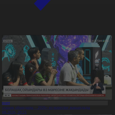
Спорт
Болашақ ойындары – 2026» өз мәресіне жақындады
8.08.2026, 20:21