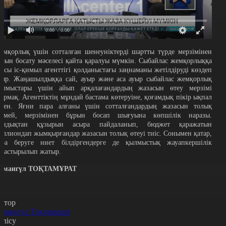
0:00
/ 0:00
емқорлық үшін сотталған шенеуніктерді шартты түрде мерзімінен
ұрын босату мәселесі қайта қаралуы мүмкін. Сыбайлас жемқорлыққа
арсы іс-қимыл агенттігі қолданыстағы заңнаманы жетілдіруді көздеп
тыр. Жаңашылдыққа сай, ауыр және аса ауыр сыбайлас жемқорлық
ылмыстары үшін айып арқалағандардың жазасын өтеу мерзімі
зармақ. Агенттіктің мұндай бастама көтеруіне, қоғамдық пікір ықпал
ткен. Яғни пара алғаны үшін сотталғандардың жазасын толық
темей, мерзімінен бұрын босап шығуына көпшілік наразы.
ондықтан құзырын асыра пайдаланып, бюджет қаражатын
иллиондап жымқырғандар жазасын толық өтеуі тиіс. Сонымен қатар,
ара беруге ниет білдіргендерге де қылмыстық жауапкершілік
арастырылып жатыр.
рмангүл ТОҚТАМҰРАТ
втор
рмангүл Тоқтамұрат
өлісу