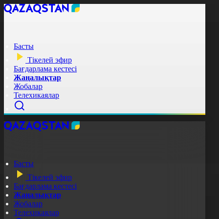
Басты
Тікелей эфир
Бағдарлама кестесі
Жаңалықтар
Жобалар
Телехикаялар
Басты
Тікелей эфир
Бағдарлама кестесі
Жаңалықтар
Жобалар
Телехикаялар