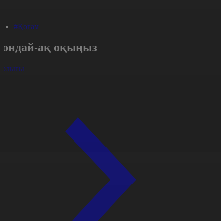
#Қоғам
Сондай-ақ оқыңыз
арлығы