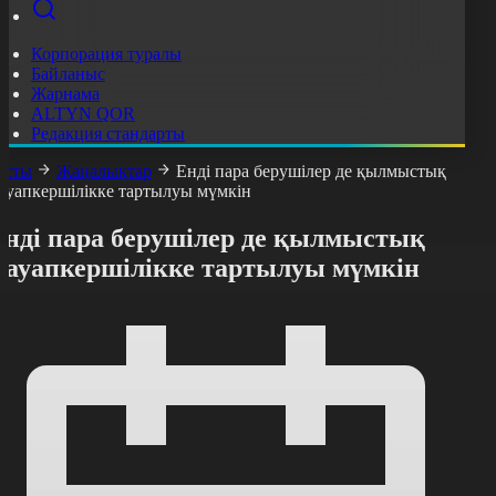
Корпорация туралы
Байланыс
Жарнама
ALTYN QOR
Редакция стандарты
асты
Жаңалықтар
Енді пара берушілер де қылмыстық
ауапкершілікке тартылуы мүмкін
Енді пара берушілер де қылмыстық
жауапкершілікке тартылуы мүмкін