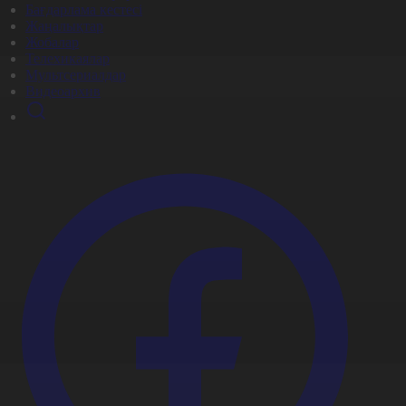
Бағдарлама кестесі
Жаңалықтар
Жобалар
Телехикаялар
Мультсериалдар
Видеоархив