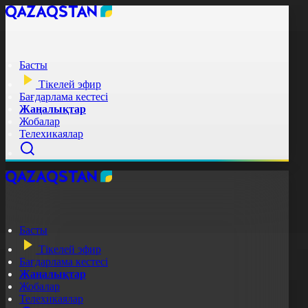
Басты
Тікелей эфир
Бағдарлама кестесі
Жаңалықтар
Жобалар
Телехикаялар
Басты
Тікелей эфир
Бағдарлама кестесі
Жаңалықтар
Жобалар
Телехикаялар