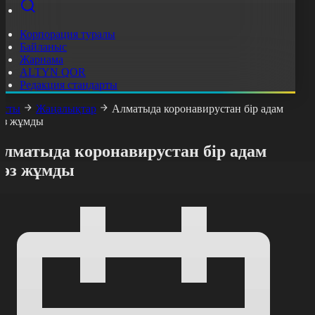
Корпорация туралы
Байланыс
Жарнама
ALTYN QOR
Редакция стандарты
асты
Жаңалықтар
Алматыда коронавирустан бір адам
өз жұмды
Алматыда коронавирустан бір адам
көз жұмды