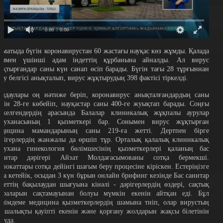
0:00
/ 0:00
лматыда бүгін коронавирустан 60 жастағы науқас көз жұмды. Қалада
сымен үшінші адам індеттің құрбанына айналды. Ал вирус
ұқтырғандар саны күн санап өсіп барады. Бүгін тағы 28 тұрғыннан
уру белгісі анықталып, вирус жұқтырудың 398 фактісі тіркелді.
алдаулары оң нәтиже беріп, коронавирус анықталғандардың саны
үгін 28-ге көбейіп, науқастар саны 400-ге жуықтап барады. Соңғы
іркелгендердің арасында Балалар клиникалық жұқпалы аурулар
уруханасының 1 қызметкері бар. Сонымен вирус жұқтырған
едицина мамандарының саны 219-ға жетті. Дертпен бірге
әрігерлердің жанжалы да өршіп тұр. Орталық қалалық клиникалық
урухана гинекология бөлімшесінің қызметкерлері қаланың бас
анитар дәрігері Айзат Молдағасымованы сотқа бермекші.
двокаттары сотқа дейінгі шағым беру процесіне кіріскен. Естеріңізге
ала кетейік, осыдан 3 күн бұрын онлайн брифинг кезінде Бас санитар
ндеттің бақылаудан шығуына кінәлі - дәрігерлердің өздері, сақтық
араларын сақтамауынан болуы мүмкін екенін айтқан еді. Бұл
әлімдеме медицина қызметкерлердің шамына тиіп, олар вирустың
аншалықты қауіпті екенін және қорғану жолдарын жақсы білетінін
йтуда.