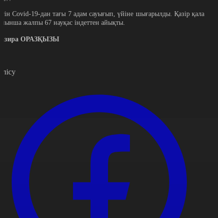
үгін Covid-19-дан тағы 7 адам сауығып, үйіне шығарылды. Қазір қала
ойынша жалпы 67 науқас індеттен айықты.
азира ОРАЗҚЫЗЫ
өлісу