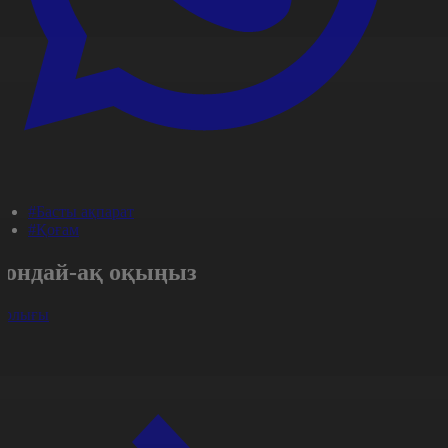
#Басты ақпарат
#Қоғам
Сондай-ақ оқыңыз
арлығы