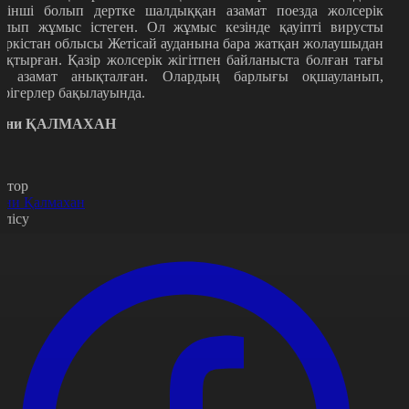
ірінші болып дертке шалдыққан азамат поезда жолсерік
олып жұмыс істеген. Ол жұмыс кезінде қауіпті вирусты
үркістан облысы Жетісай ауданына бара жатқан жолаушыдан
ұқтырған. Қазір жолсерік жігітпен байланыста болған тағы
5 азамат анықталған. Олардың барлығы оқшауланып,
әрігерлер бақылауында.
ани ҚАЛМАХАН
втор
ани Қалмахан
өлісу