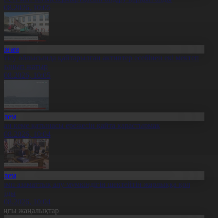
7.08.2026, 10:05
Қоғам
етісу облысында қайтарылған активтер есебінен екі мектеп
алынып жатыр
7.08.2026, 10:05
Әлем
ран кеме қатынасы ережесін қайта қарастырмақ
7.08.2026, 10:04
Әлем
рамп азаматтық алу мүмкіндігін шектейтін жарлыққа қол
ойды
7.08.2026, 10:04
оңғы жаңалықтар