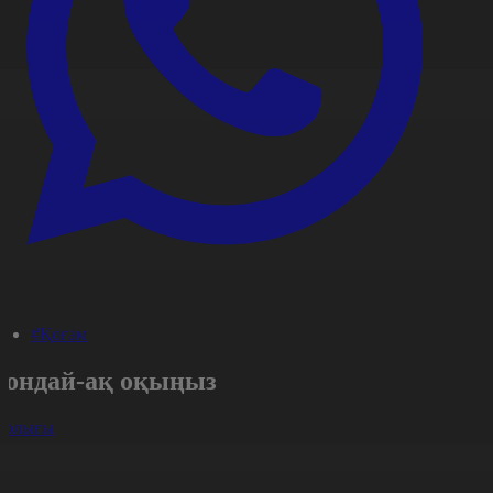
#Қоғам
Сондай-ақ оқыңыз
арлығы