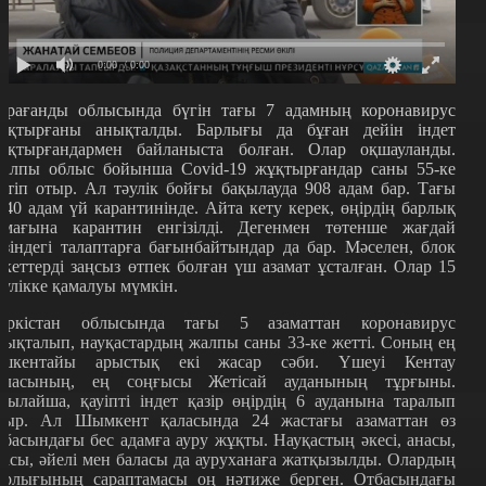
0:00
/ 0:00
арағанды облысында бүгін тағы 7 адамның коронавирус
ұқтырғаны анықталды. Барлығы да бұған дейін індет
ұқтырғандармен байланыста болған. Олар оқшауланды.
алпы облыс бойынша Covid-19 жұқтырғандар саны 55-ке
етіп отыр. Ал тәулік бойғы бақылауда 908 адам бар. Тағы
440 адам үй карантинінде. Айта кету керек, өңірдің барлық
умағына карантин енгізілді. Дегенмен төтенше жағдай
езіндегі талаптарға бағынбайтындар да бар. Мәселен, блок
екеттерді заңсыз өтпек болған үш азамат ұсталған. Олар 15
әулікке қамалуы мүмкін.
үркістан облысында тағы 5 азаматтан коронавирус
нықталып, науқастардың жалпы саны 33-ке жетті. Соның ең
ішкентайы арыстық екі жасар сәби. Үшеуі Кентау
аласының, ең соңғысы Жетісай ауданының тұрғыны.
сылайша, қауіпті індет қазір өңірдің 6 ауданына таралып
тыр. Ал Шымкент қаласында 24 жастағы азаматтан өз
тбасындағы бес адамға ауру жұқты. Науқастың әкесі, анасы,
ғасы, әйелі мен баласы да ауруханаға жатқызылды. Олардың
арлығының сараптамасы оң нәтиже берген. Отбасындағы