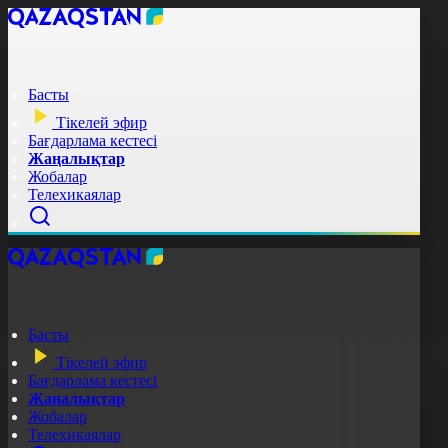
Басты
Тікелей эфир
Бағдарлама кестесі
Жаңалықтар
Жобалар
Телехикаялар
Басты
Тікелей эфир
Бағдарлама кестесі
Жаңалықтар
Жобалар
Телехикаялар