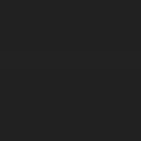
Корпорация туралы
Байланыс
Дистрибуция
Жарнама
Редакция стандарты