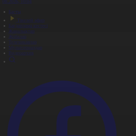
7.08.2026, 10:04
Басты
Тікелей эфир
Бағдарлама кестесі
Жаңалықтар
Жобалар
Телехикаялар
Мультсериалдар
Видеоархив