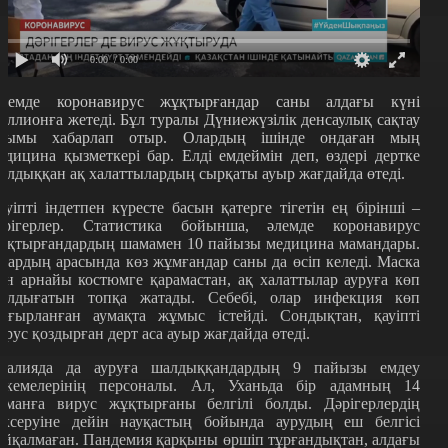
0:00
/ 0:00
лемде коронавирус жұқтырғандар саны алдағы күні
иллионға жетеді. Бұл туралы Дүниежүзілік денсаулық сақтау
йымы хабарлап отыр. Олардың ішінде ондаған мың
едицина қызметкері бар. Елді емдеймін деп, өздері дертке
алдыққан ақ халаттылардың сырқаты ауыр жағдайда өтеді.
ауіпті індетпен күресте басын қатерге тігетін ең бірінші –
әрігерлер. Статистика бойынша, әлемде коронавирус
ұқтырғандардың шамамен 10 пайызы медицина мамандары.
лардың арасында көз жұмғандар саны да өсіп келеді. Маска
ен арнайы костюмге қарамастан, ақ халаттылар ауруға көп
алдығатын топқа жатады. Себебі, олар инфекция көп
оғырланған аумақта жұмыс істейді. Сондықтан, қауіпті
ирус қоздырған дерт аса ауыр жағдайда өтеді.
талияда да ауруға шалдыққандардың 9 пайызы емдеу
екемелерінің персоналы. Ал, Уханьда бір адамның 14
аманға вирус жұқтырғаны белгілі болды. Дәрігерлердің
ексеруіне дейін науқастың бойында аурудың еш белгісі
айқалмаған. Пандемия қарқыны өршіп тұрғандықтан, алдағы