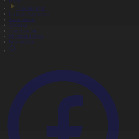
Тікелей эфир
Бағдарлама кестесі
Жаңалықтар
Жобалар
Телехикаялар
Мультсериалдар
Видеоархив