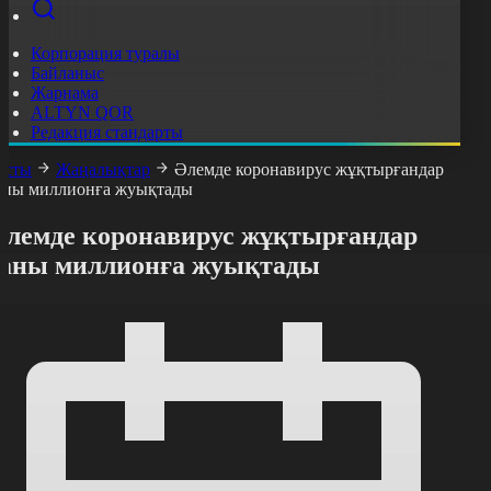
Корпорация туралы
Байланыс
Жарнама
ALTYN QOR
Редакция стандарты
асты
Жаңалықтар
Әлемде коронавирус жұқтырғандар
аны миллионға жуықтады
Әлемде коронавирус жұқтырғандар
саны миллионға жуықтады