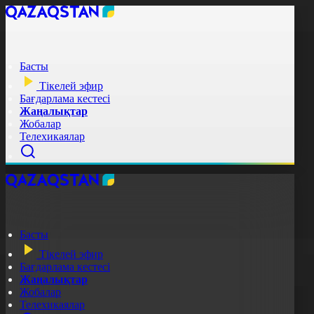
Басты
Тікелей эфир
Бағдарлама кестесі
Жаңалықтар
Жобалар
Телехикаялар
Басты
Тікелей эфир
Бағдарлама кестесі
Жаңалықтар
Жобалар
Телехикаялар