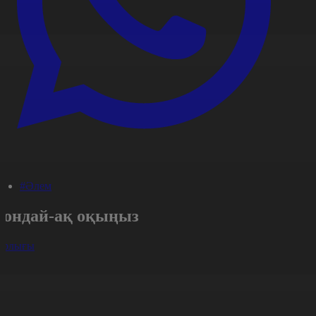
#Әлем
Сондай-ақ оқыңыз
арлығы