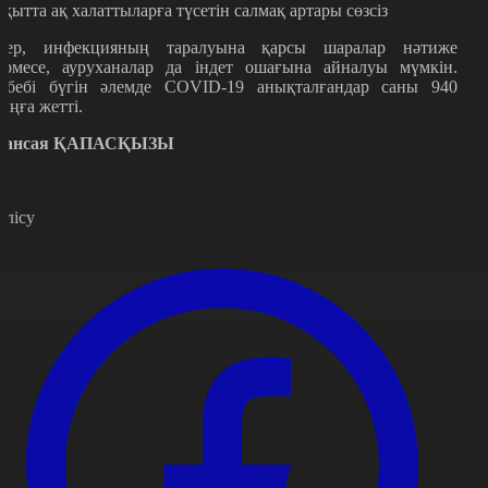
ақытта ақ халаттыларға түсетін салмақ артары сөзсіз
гер, инфекцияның таралуына қарсы шаралар нәтиже
ермесе, ауруханалар да індет ошағына айналуы мүмкін.
ебебі бүгін әлемде COVID-19 анықталғандар саны 940
ыңға жетті.
ансая ҚАПАСҚЫЗЫ
өлісу