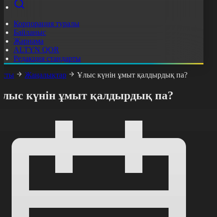
Корпорация туралы
Байланыс
Жарнама
ALTYN QOR
Редакция стандарты
асты
Жаңалықтар
Ұлыс күнін ұмыт қалдырдық па?
Ұлыс күнін ұмыт қалдырдық па?