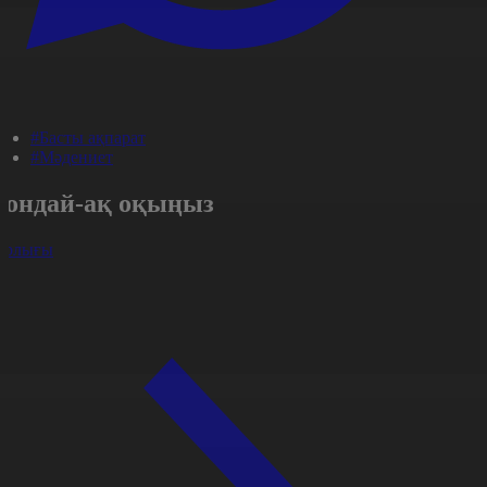
#Басты ақпарат
#Мәдениет
Сондай-ақ оқыңыз
арлығы