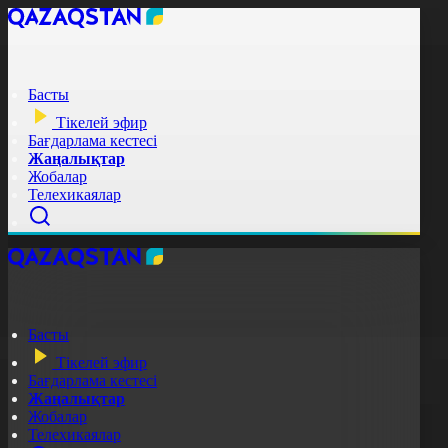
Басты
Тікелей эфир
Бағдарлама кестесі
Жаңалықтар
Жобалар
Телехикаялар
Басты
Тікелей эфир
Бағдарлама кестесі
Жаңалықтар
Жобалар
Телехикаялар