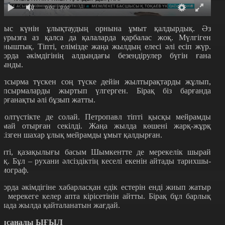
0:00
/ 0:00
лыс күнін ұлықтаудың орнына ұмыт қалдырдық. Әз
аурызға аз қалса да қалаларда қарбалас жоқ. Мүлгіген
ыныштық. Тіпті, елімізде жаңа жылдың елесі әлі есіп жүр.
лорда әкімдігінің алдындағы безендірулер бүгін ғана
лынды.
апсырма түскен соң түске дейін жылтырақтарды жұлып,
апсырмаларды жыртып үлгерген. Бірақ біз барғанда
ырғанақты әлі бұзып жатты.
олтүстікте де солай. Петропавл тіпті қысқы мейрамды
имай отырған секілді. Жаңа жылда көшені жарқ-жұрқ
ткізген шахар ұлық мейрамды ұмыт қалдырған.
іпті, қазақылығы басым Шымкентте де мерекелік шырай
оқ. Бұл – рухани әлсіздіктің кеселі екенін айтады тарихшы-
емограф.
лорда әкімдігіне хабарласқан едік естерін енді жиып жатыр
а, мерекеге келер апта кірісетінін айтты. Бірақ бұл барлық
алада жылда қайталанатын жағдай.
ысаналы ЫҒЫЛ