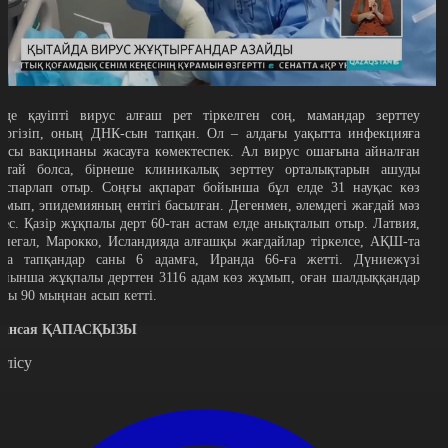
лде қауіпті вирус алғаш рет тіркелген соң, мамандар зерттеу
үргізіп, оның ДНК-сын тапқан. Ол – алдағы уақытта инфекцияға
арсы вакцинаны жасауға көмектеспек. Ал вирус ошағына айналған
ытай болса, бірнеше клиникалық зерттеу орталықтарын ашуды
оспарлап отыр. Соңғы ақпарат бойынша бұл елде 31 науқас көз
ұмып, эпидемияның ентігі басылған. Дегенмен, әлемдегі жағдай мәз
мес. Қазір жұқпалы дерт 60-тан астам елде анықталып отыр. Латвия,
енегал, Марокко, Исландияда алғашқы жағдайлар тіркелсе, АҚШ-та
аза тапқандар саны 6 адамға, Иранда 66-ға жетті. Дүниежүзі
ойынша жұқпалы дерттен 3116 адам көз жұмып, оған шалдыққандар
аны 90 мыңнан асып кетті.
ансая ҚАПАСҚЫЗЫ
өлісу