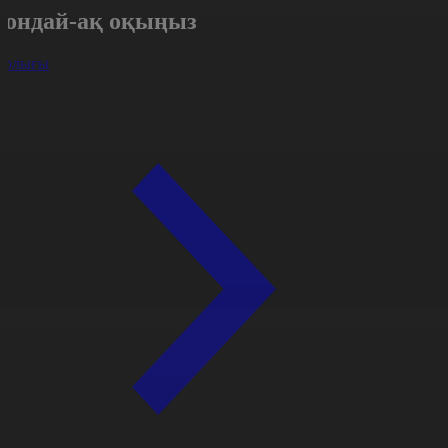
Сондай-ақ оқыңыз
арлығы