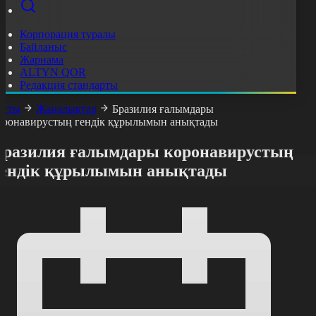
Корпорация туралы
Байланыс
Жарнама
ALTYN QOR
Редакция стандарты
асты
Жаңалықтар
Бразилия ғалымдары
оронавирустың гендік құрылымын анықтады
Бразилия ғалымдары коронавирустың
гендік құрылымын анықтады