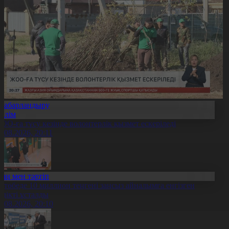
Хабарландыру
Білім
ОО-ға түсу кезінде волонтерлік қызмет ескеріледі
5.08.2026, 20:11
Заң мен тәртіп
қтөбеде 10 миллион теңгені заңсыз айналымға енгізген
үдікті ұсталды
5.08.2026, 20:10