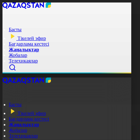
Басты
Тікелей эфир
Бағдарлама кестесі
Жаңалықтар
Жобалар
Телехикаялар
Басты
Тікелей эфир
Бағдарлама кестесі
Жаңалықтар
Жобалар
Телехикаялар