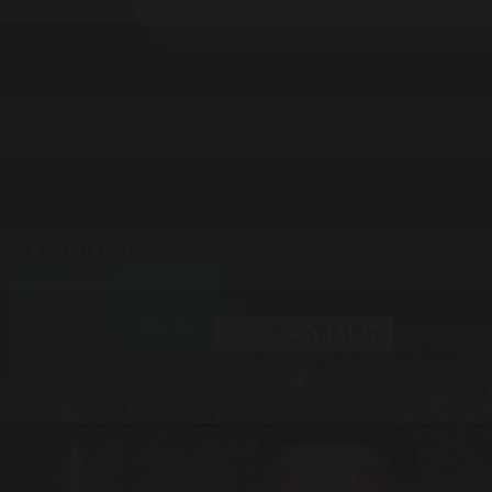
26.02.2020 17:51