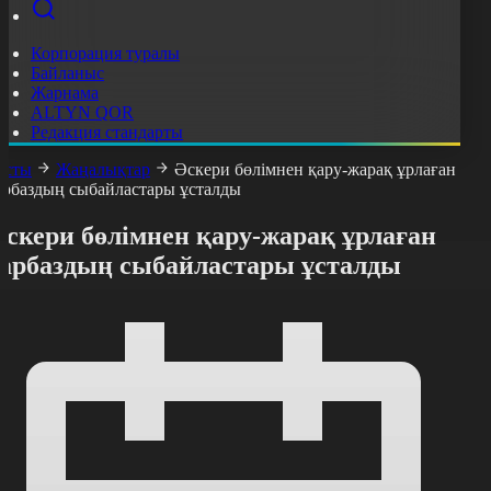
Корпорация туралы
Байланыс
Жарнама
ALTYN QOR
Редакция стандарты
асты
Жаңалықтар
Әскери бөлімнен қару-жарақ ұрлаған
арбаздың сыбайластары ұсталды
Әскери бөлімнен қару-жарақ ұрлаған
сарбаздың сыбайластары ұсталды