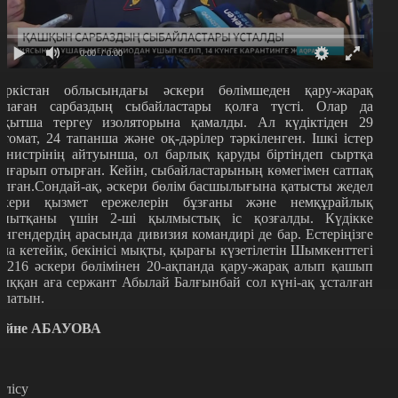
0:00
/ 0:00
үркістан облысындағы әскери бөлімшеден қару-жарақ
рлаған сарбаздың сыбайластары қолға түсті. Олар да
ақытша тергеу изоляторына қамалды. Ал күдіктіден 29
втомат, 24 тапанша және оқ-дәрілер тәркіленген. Ішкі істер
инистрінің айтуынша, ол барлық қаруды біртіндеп сыртқа
ығарып отырған. Кейін, сыбайластарының көмегімен сатпақ
олған.Сондай-ақ, әскери бөлім басшылығына қатысты жедел
скери қызмет ережелерін бұзғаны және немқұрайлық
анытқаны үшін 2-ші қылмыстық іс қозғалды. Күдікке
лінгендердің арасында дивизия командирі де бар. Естеріңізге
ала кетейік, бекінісі мықты, қырағы күзетілетін Шымкенттегі
0/216 әскери бөлімінен 20-ақпанда қару-жарақ алып қашып
ыққан аға сержант Абылай Балғынбай сол күні-ақ ұсталған
олатын.
ейне АБАУОВА
өлісу