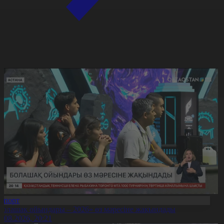
Спорт
Болашақ ойындары – 2026» өз мәресіне жақындады
8.08.2026, 20:21