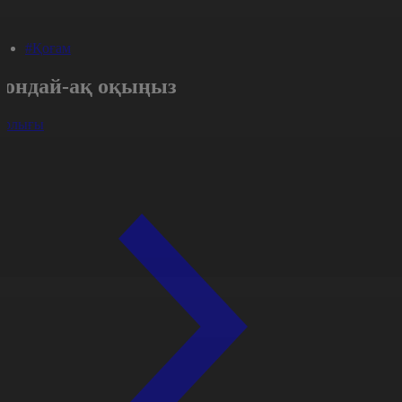
#Қоғам
Сондай-ақ оқыңыз
арлығы