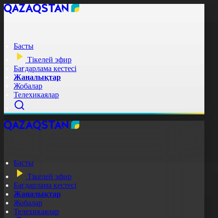
Басты
Тікелей эфир
Бағдарлама кестесі
Жаңалықтар
Жобалар
Телехикаялар
Басты
Тікелей эфир
Бағдарлама кестесі
Жаңалықтар
Жобалар
Телехикаялар