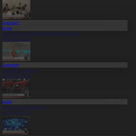
Мәдениет
Қоғам
нерді өнеге еткен Ерниязовтар отбасы
8.08.2026, 20:16
Мәдениет
әстүр мен креатив
8.08.2026, 20:13
Қоғам
тандық өндіріс өрледі
8.08.2026, 20:11