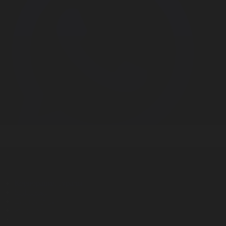
Корпорация туралы
Байланыс
Дистрибуция
Жарнама
Редакция стандарты