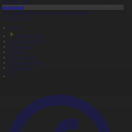
6.08.2026, 20:02
Жаңалықтар
ҚО-да тамыз айында да аптап ыстық болады
6.08.2026, 20:00
Басты
Тікелей эфир
Бағдарлама кестесі
Жаңалықтар
Жобалар
Телехикаялар
Мультсериалдар
Видеоархив