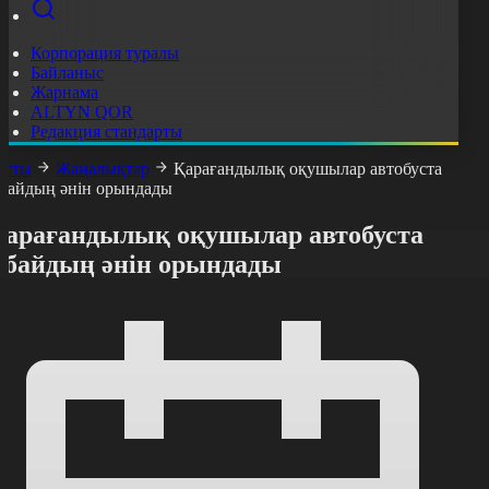
Корпорация туралы
Байланыс
Жарнама
ALTYN QOR
Редакция стандарты
асты
Жаңалықтар
Қарағандылық оқушылар автобуста
байдың әнін орындады
Қарағандылық оқушылар автобуста
Абайдың әнін орындады