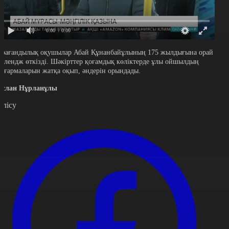
0:00
/ 0:00
арағандылық оқушылар Абай Құнанбайұлының 175 жылдығына орай
еллендж өткізді. Шәкірттер қоғамдық көліктерде ұлы ойшылдың
ығармаларын жатқа оқып, әндерін орындады.
услан Нұрланұлы
өлісу