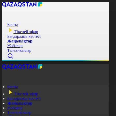
Басты
Тікелей эфир
Бағдарлама кестесі
Жаңалықтар
Жобалар
Телехикаялар
Басты
Тікелей эфир
Бағдарлама кестесі
Жаңалықтар
Жобалар
Телехикаялар