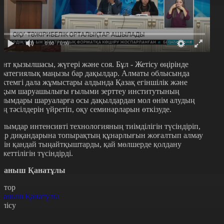
0:00
/ 0:00
ант қызылшасы, жүгері және соя. Бұл - Жетісу өңірінде
тратегиялық маңызы бар дақылдар. Алматы облысында
өктемгі дала жұмыстары алдында Қазақ егіншілік және
ұқым шаруашылығы ғылыми зерттеу институтының
алымдары шаруаларға осы дақылдардан мол өнім алудың
ың тәсілдерін үйретіп, оқу семинарларын өткізуде.
алымдар интенсивті технологияның тиімділігін түсіндіріп,
ңір диқандарына топырақтың құнарлығын жоғалтып алмау
шін қандай тыңайтқыштарды, қай мөлшерде қолдану
ажеттілігін түсіндірді.
уаныш Қанатұлы
втор
уаныш Қанатұлы
өлісу