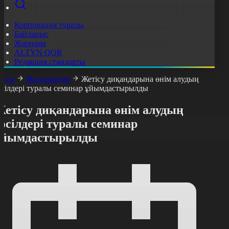
Корпорация туралы
Байланыс
Жарнама
ALTYN QOR
Редакция стандарты
асты
Жаңалықтар
Жетісу диқандарына өнім алудың
әсілдері туралы семинар ұйымдастырылды
Жетісу диқандарына өнім алудың
әсілдері туралы семинар
ұйымдастырылды