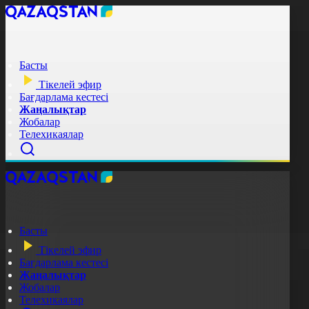
Басты
Тікелей эфир
Бағдарлама кестесі
Жаңалықтар
Жобалар
Телехикаялар
Басты
Тікелей эфир
Бағдарлама кестесі
Жаңалықтар
Жобалар
Телехикаялар