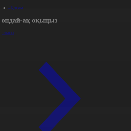
#Қоғам
Сондай-ақ оқыңыз
арлығы