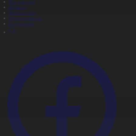
Жаңалықтар
Жобалар
Телехикаялар
Мультсериалдар
Видеоархив