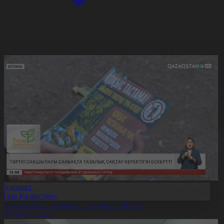
Мәдениет
«Таза Қазақстан»
аябақта қоқыс тастамау – мәдениет белгісі
7.08.2026, 13:25