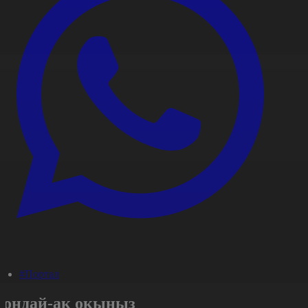
#Портал
Сондай-ақ оқыңыз