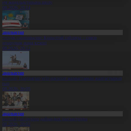
лем жаңалықтарына шолу
6.08.2026, 20:14
Жаңалықтар
етелдік сарапшылар: Құрылтай сайлауы – саяси
аңғырудың жаңа кезеңі
6.08.2026, 20:12
Жаңалықтар
ұрылтай: Партиялар үгіт-насихат жұмыстарын жалғастырып
атыр
6.08.2026, 20:05
Жаңалықтар
ұрылтай сайлауына дайындық пысықталды
6.08.2026, 20:02