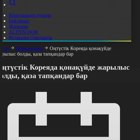
Корпорация туралы
Байланыс
Жарнама
ALTYN QOR
Редакция стандарты
асты
Жаңалықтар
Оңтүстік Кореяда қонақүйде
арылыс болды, қаза тапқандар бар
Оңтүстік Кореяда қонақүйде жарылыс
олды, қаза тапқандар бар