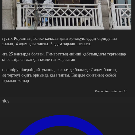
ңтүстік Кореяның Тонхэ қаласындағы қонақүйлердің бірінде газ
арылып, 4 адам қаза тапты. 5 адам зардап шеккен.
қиға 25 қаңтарда болған. Ғимараттың екінші қабатындағы тұрғындар
үскі ас әзірлеп жатқан кезде газ жарылған.
рт сөндірушілердің айтуынша, сол кезде бөлмеде 7 адам болған,
ның төртеуі оқиға орнында қаза тапты. Қазірде оқиғаның себебі
нықталып жатыр.
Фото: Republic World
өлісу