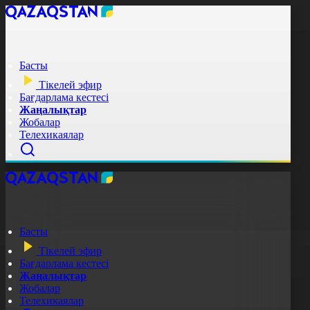
Басты
Тікелей эфир
Бағдарлама кестесі
Жаңалықтар
Жобалар
Телехикаялар
Басты
Тікелей эфир
Бағдарлама кестесі
Жаңалықтар
Жобалар
Телехикаялар